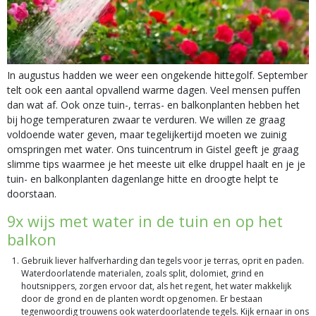
In augustus hadden we weer een ongekende hittegolf. September
telt ook een aantal opvallend warme dagen. Veel mensen puffen
dan wat af. Ook onze tuin-, terras- en balkonplanten hebben het
bij hoge temperaturen zwaar te verduren. We willen ze graag
voldoende water geven, maar tegelijkertijd moeten we zuinig
omspringen met water. Ons tuincentrum in Gistel geeft je graag
slimme tips waarmee je het meeste uit elke druppel haalt en je je
tuin- en balkonplanten dagenlange hitte en droogte helpt te
doorstaan.
9x wijs met water in de tuin en op het
balkon
Gebruik liever halfverharding dan tegels voor je terras, oprit en paden.
Waterdoorlatende materialen, zoals split, dolomiet, grind en
houtsnippers, zorgen ervoor dat, als het regent, het water makkelijk
door de grond en de planten wordt opgenomen. Er bestaan
tegenwoordig trouwens ook waterdoorlatende tegels. Kijk ernaar in ons