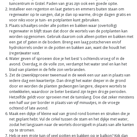
tuincentrum in Gistel. Paden van gras zijn ook een goede optie.
Installeer een regenton en laat gieters en emmers buiten staan om
regenwater op te vangen, dat je dan op warme, droge dagen gratis en
voor niks voor je tuin- en potplanten kunt gebruiken.
Plaats schaaltjes onder alle potten en bakken waar (overtollig)
regenwater in blijft staan dat door de wortels van de potplanten kan
worden opgenomen. Gebruik daarom ook alleen potten en bakken met
een gat of gaten in de bodem. Breng een laag potscherven en/of
hydrokorrels onder in de potten en bakken aan, want die houdt het
(regen)water vast.
Water geven of sproeien doe je het best ’s ochtends vroeg of in de
avond. Overdag, in de volle zon, verdampt het water snel en kan het
blad van planten in de felle zon verbranden.
Zet de (zwenk)sproeier tweemaal in de week een uur aan in plaats van
iedere dag een kwartiertje. Dan dringt het water dieper in de grond
door en worden de planten gedwongen langere, diepere wortels te
ontwikkelen, waardoor ze beter bestand zijn tegen droge perioden.
Hetzelfde geldt voor sproeien met de tuinslang. Doe dat zeker minstens
een half uur per border in plaats van vijf minuutjes, in de vroege
ochtend of late avond.
Maak een dijkje of kleine wal van grond rond bomen en struiken die je
net geplant hebt. Vul de cirkel tussen de stam en het dijkje met water,
zodat het langzaam naar de wortels doorsijpelt in plaats van alle kanten
op te stromen.
Heb je een grote tuin of veel potten en bakken op je balkon? Kijk dan