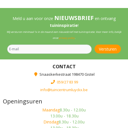
NIEUWSBRIEF
Meld u aan voor onze
en ontvang
tuininspiratie
!
Wij versturen minimaal 1x in de maand een nieuwsbrief met tuininspiratie. Voor meer info, bekijk
onze
privacy policy
.
CONTACT
Snaaskerkestraat 198470 Gistel
059/27 83 99
info@tuincentrumluyckx.be
Openingsuren
Maandag
8.30u - 12.00u
13.00u - 18.30u
Dinsdag
8.30u - 12.00u
13.00u - 18.30u