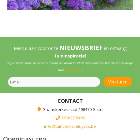
NIEUWSBRIEF
Meld u aan voor onze
en ontvang
tuininspiratie
!
Wij versturen minimaal 1x in de maand een nieuwsbrief met tuininspiratie. Voor meer info, bekijk
onze
privacy policy
.
CONTACT
Snaaskerkestraat 198470 Gistel
059/27 83 99
info@tuincentrumluyckx.be
Openingsuren