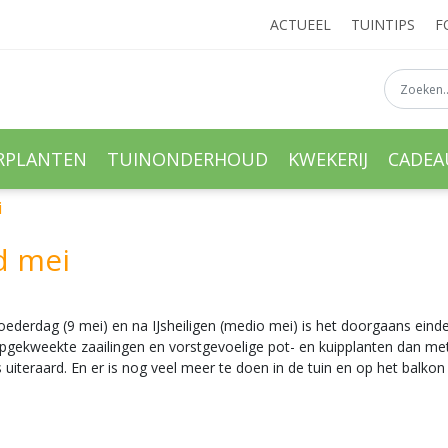
ACTUEEL
TUINTIPS
F
RPLANTEN
TUINONDERHOUD
KWEKERIJ
CADE
i
d mei
oederdag (9 mei) en na IJsheiligen (medio mei) is het doorgaans eindel
gekweekte zaailingen en vorstgevoelige pot- en kuipplanten dan me
 uiteraard. En er is nog veel meer te doen in de tuin en op het balkon