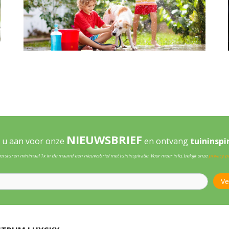
NIEUWSBRIEF
 u aan voor onze
en ontvang
tuininspi
versturen minimaal 1x in de maand een nieuwsbrief met tuininspiratie. Voor meer info, bekijk onze
privacy po