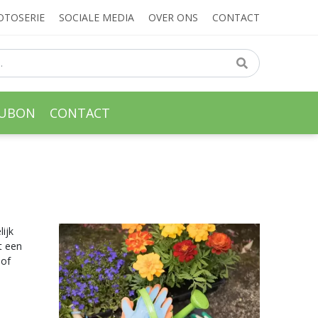
OTOSERIE
SOCIALE MEDIA
OVER ONS
CONTACT
AUBON
CONTACT
ijk
t een
 of