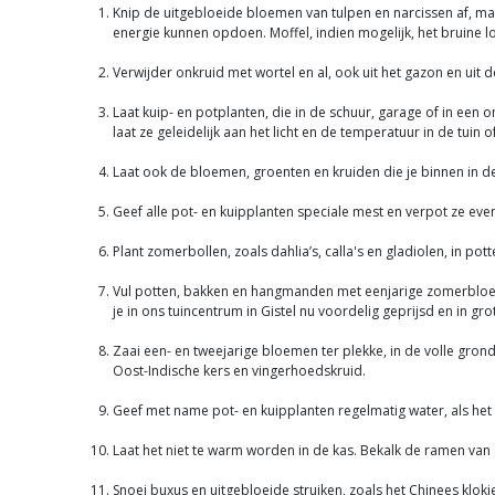
Knip de uitgebloeide bloemen van tulpen en narcissen af, ma
energie kunnen opdoen. Moffel, indien mogelijk, het bruine 
Verwijder onkruid met wortel en al, ook uit het gazon en uit 
Laat kuip- en potplanten, die in de schuur, garage of in ee
laat ze geleidelijk aan het licht en de temperatuur in de tuin
Laat ook de bloemen, groenten en kruiden die je binnen in d
Geef alle pot- en kuipplanten speciale mest en verpot ze even
Plant zomerbollen, zoals dahlia’s, calla's en gladiolen, in po
Vul potten, bakken en hangmanden met eenjarige zomerbloeiers o
je in ons tuincentrum in Gistel nu voordelig geprijsd en in gr
Zaai een- en tweejarige bloemen ter plekke, in de volle gr
Oost-Indische kers en vingerhoedskruid.
Geef met name pot- en kuipplanten regelmatig water, als het l
Laat het niet te warm worden in de kas. Bekalk de ramen van
Snoei buxus en uitgebloeide struiken, zoals het Chinees klo