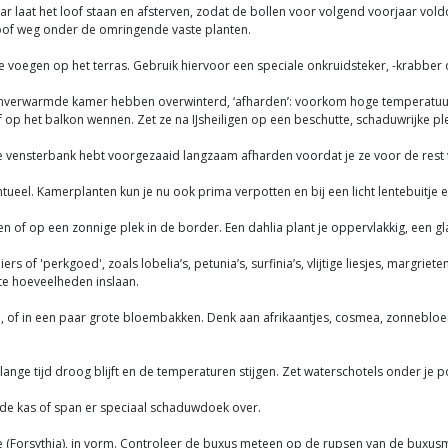
ar laat het loof staan en afsterven, zodat de bollen voor volgend voorjaar vol
loof weg onder de omringende vaste planten.
de voegen op het terras. Gebruik hiervoor een speciale onkruidsteker, -krabber o
n onverwarmde kamer hebben overwinterd, ‘afharden’: voorkom hoge temperatuur
 of op het balkon wennen. Zet ze na IJsheiligen op een beschutte, schaduwrijke ple
e vensterbank hebt voorgezaaid langzaam afharden voordat je ze voor de rest va
tueel. Kamerplanten kun je nu ook prima verpotten en bij een licht lentebuitje e
tten of op een zonnige plek in de border. Een dahlia plant je oppervlakkig, een 
f 'perkgoed', zoals lobelia’s, petunia’s, surfinia’s, vlijtige liesjes, margriet
ote hoeveelheden inslaan.
ond, of in een paar grote bloembakken. Denk aan afrikaantjes, cosmea, zonneb
ange tijd droog blijft en de temperaturen stijgen. Zet waterschotels onder je po
 de kas of span er speciaal schaduwdoek over.
kje (Forsythia), in vorm. Controleer de buxus meteen op de rupsen van de buxu