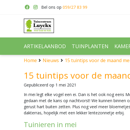
Ga
Bel ons op
059/27 83 99
naar
content
ARTIKELAANBOD
TUINPLANTEN
KAME
Home
Nieuws
15 tuintips voor de maand me
15 tuintips voor de maan
Gepubliceerd op
1 mei 2021
In mei legt elke vogel een ei. Dan is het ook nog eens M
gedaan met de kans op nachtvorst! We kunnen binnen op
gerust hart buiten zetten. Plus nog veel meer bloemetjes
dakterras, hopelijk met een lekker lentezonnetje erbij.
Tuinieren in mei