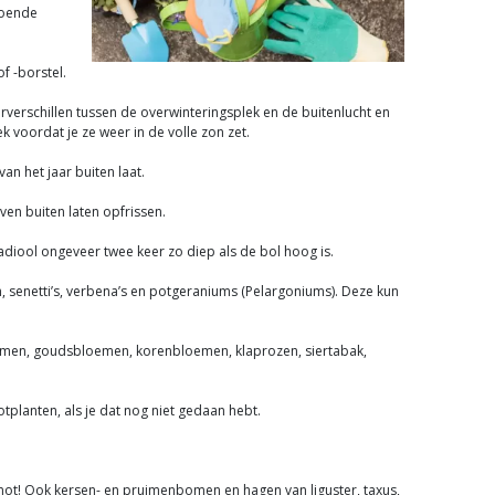
doende
f -borstel.
verschillen tussen de overwinteringsplek en de buitenlucht en
k voordat je ze weer in de volle zon zet.
n het jaar buiten laat.
ven buiten laten opfrissen.
gladiool ongeveer twee keer zo diep als de bol hoog is.
en, senetti’s, verbena’s en potgeraniums (Pelargoniums). Deze kun
loemen, goudsbloemen, korenbloemen, klaprozen, siertabak,
tplanten, als je dat nog niet gedaan hebt.
smot! Ook kersen- en pruimenbomen en hagen van liguster, taxus,