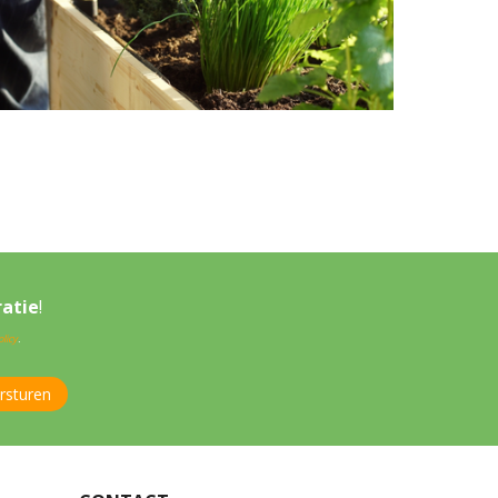
ratie
!
licy
.