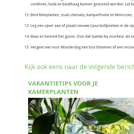
coniferen, hulst en beukhaag kunnen gesnoeid worden. Let bi
Bind klimplanten, zoals clematis, kamperfoelie en klimrozen,
Leg een vijver aan of plaats nieuwe (zuurstof)planten in de vij
Maai en bemest het gazon. Doe dat laatste bij voorkeur als e
Vergeet niet voor Moederdag een bos bloemen of een mooie 
Kijk ook eens naar de volgende beric
VAKANTIETIPS VOOR JE
KAMERPLANTEN