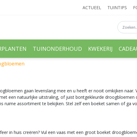
ACTUEEL
TUINTIPS
F
RPLANTEN
TUINONDERHOUD
KWEKERIJ
CADE
ogbloemen
oogbloemen gaan levenslang mee en u heeft er nooit omkijken naar. 
een natuurlijke uitstraling, of juist bontgekleurde droogbloemen die
s ruime assortiment te bekijken. Stel zelf een boeket samen of ga 
sfeer in huis creëren? Vul een vaas met een groot boeket droogbloem