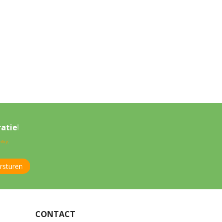
ratie
!
licy
.
CONTACT