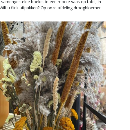
u samengestelde boeket in een mooie vaas op tafel, in
 Wilt u flink uitpakken? Op onze afdeling droogbloemen