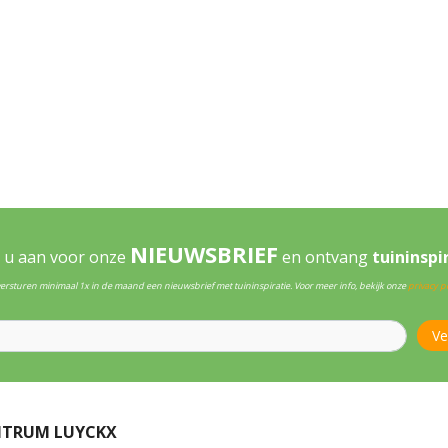
NIEUWSBRIEF
 u aan voor onze
en ontvang
tuininspi
versturen minimaal 1x in de maand een nieuwsbrief met tuininspiratie. Voor meer info, bekijk onze
privacy po
NTRUM LUYCKX