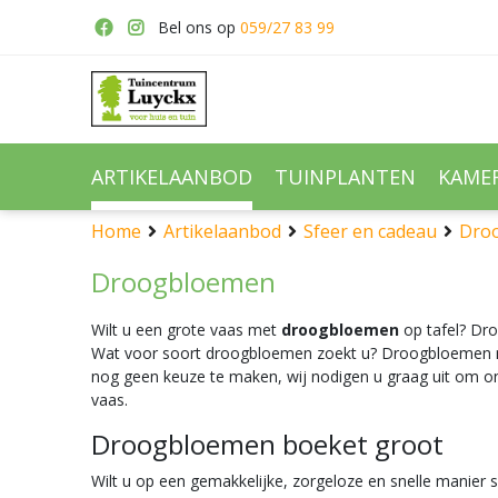
Ga
Bel ons op
059/27 83 99
naar
content
ARTIKELAANBOD
TUINPLANTEN
KAME
Home
Artikelaanbod
Sfeer en cadeau
Dro
Droogbloemen
Wilt u een grote vaas met
droogbloemen
op tafel? Dr
Wat voor soort droogbloemen zoekt u? Droogbloemen met 
nog geen keuze te maken, wij nodigen u graag uit om on
vaas.
Droogbloemen boeket groot
Wilt u op een gemakkelijke, zorgeloze en snelle manier 