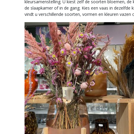
kleursamenstelling. U kiest zelf de soorten bloemen, de
de slaapkamer of in de gang. Kies een vaas in dezelfde k
vindt u verschillende soorten, vormen en kleuren vazen