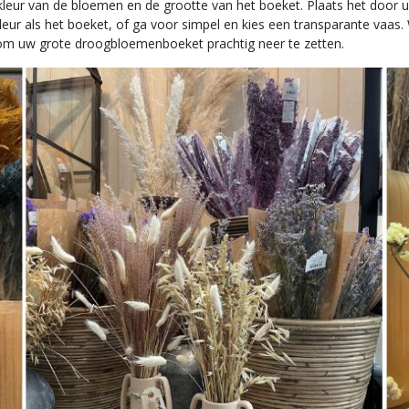
 kleur van de bloemen en de grootte van het boeket. Plaats het door 
leur als het boeket, of ga voor simpel en kies een transparante vaas.
 om uw grote droogbloemenboeket prachtig neer te zetten.