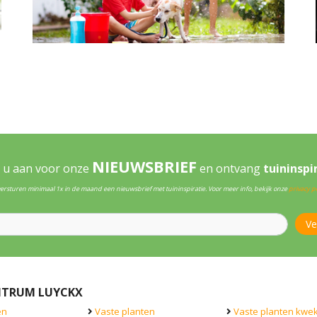
NIEUWSBRIEF
 u aan voor onze
en ontvang
tuininspi
versturen minimaal 1x in de maand een nieuwsbrief met tuininspiratie. Voor meer info, bekijk onze
privacy po
NTRUM LUYCKX
en
Vaste planten
Vaste planten kwek