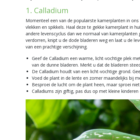
1. Calladium
Momenteel een van de populairste kamerplanten in ons tu
vlekken en spikkels. Haal deze te gekke kamerplant in h
andere levenscyclus dan we normaal van kamerplanten gew
verdorren, knipt u de dode bladeren weg en laat u de lev
van een prachtige verschijning.
Geef de Calladium een warme, licht-vochtige plek met n
van de dunne bladeren. Merkt u dat de bladeren steed
De Calladium houdt van een licht-vochtige grond. Gee
Voed de plant in de lente en zomer maandelijks bij 
Besproei de lucht om de plant heen, maar sproei niet
Calladiums zijn giftig, pas dus op met kleine kinderen 