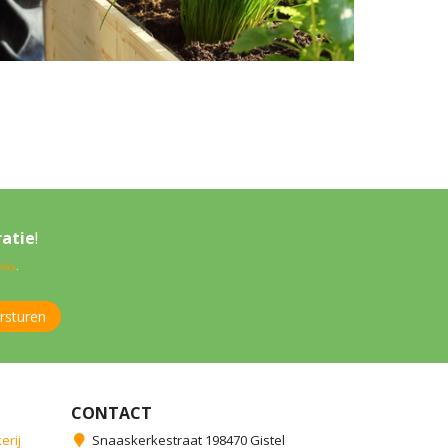
ratie
!
licy
.
CONTACT
erij
Snaaskerkestraat 198470 Gistel