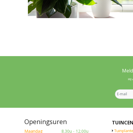
Meld
Wij 
Openingsuren
TUINCE
Tuinplant
Maandag
8.30u - 12.00u