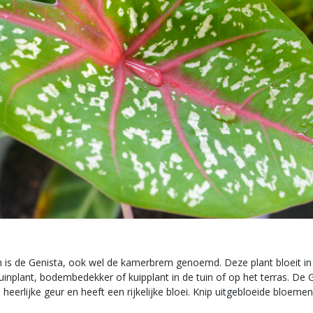
n is de Genista, ook wel de kamerbrem genoemd. Deze plant bloeit in
uinplant, bodembedekker of kuipplant in de tuin of op het terras. De 
heerlijke geur en heeft een rijkelijke bloei. Knip uitgebloeide bloeme