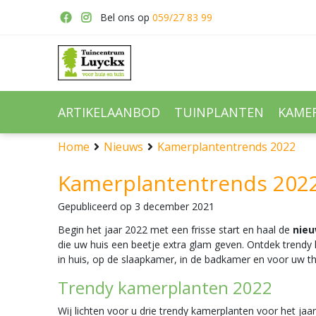
Ga
Bel ons op
059/27 83 99
naar
content
ARTIKELAANBOD
TUINPLANTEN
KAME
Home
Nieuws
Kamerplantentrends 2022
Kamerplantentrends 202
Gepubliceerd op
3 december 2021
Begin het jaar 2022 met een frisse start en haal de
nieu
die uw huis een beetje extra glam geven. Ontdek trendy
in huis, op de slaapkamer, in de badkamer en voor uw th
Trendy kamerplanten 2022
Wij lichten voor u drie trendy kamerplanten voor het jaa