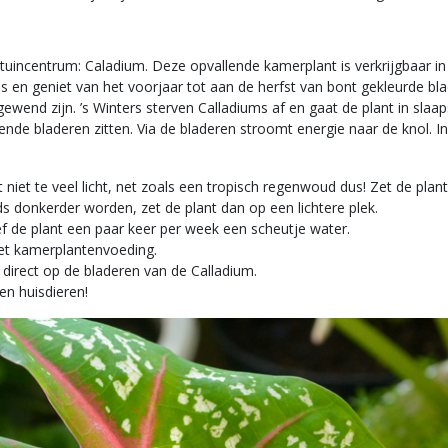
incentrum: Caladium. Deze opvallende kamerplant is verkrijgbaar in v
uis en geniet van het voorjaar tot aan de herfst van bont gekleurde 
end zijn. ’s Winters sterven Calladiums af en gaat de plant in slaap
ende bladeren zitten. Via de bladeren stroomt energie naar de knol. I
iet te veel licht, net zoals een tropisch regenwoud dus! Zet de plant 
s donkerder worden, zet de plant dan op een lichtere plek.
f de plant een paar keer per week een scheutje water.
met kamerplantenvoeding.
 direct op de bladeren van de Calladium.
en huisdieren!