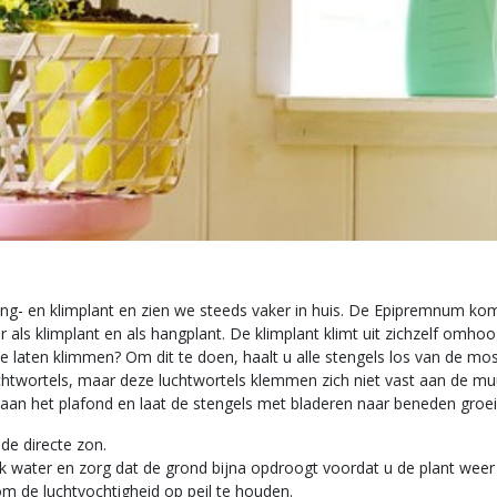
g- en klimplant en zien we steeds vaker in huis. De Epipremnum komt
als klimplant en als hangplant. De klimplant klimt uit zichzelf omho
aten klimmen? Om dit te doen, haalt u alle stengels los van de mos
ortels, maar deze luchtwortels klemmen zich niet vast aan de muur
an het plafond en laat de stengels met bladeren naar beneden groei
de directe zon.
nk water en zorg dat de grond bijna opdroogt voordat u de plant weer 
m de luchtvochtigheid op peil te houden.