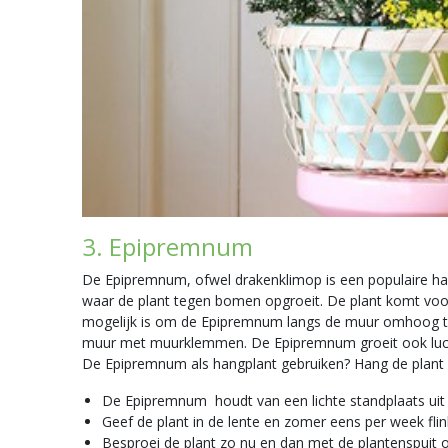
3. Epipremnum
De Epipremnum, ofwel drakenklimop is een populaire han
waar de plant tegen bomen opgroeit. De plant komt voor 
mogelijk is om de Epipremnum langs de muur omhoog te l
muur met muurklemmen. De Epipremnum groeit ook luchtw
De Epipremnum als hangplant gebruiken? Hang de plant a
De Epipremnum houdt van een lichte standplaats uit 
Geef de plant in de lente en zomer eens per week fli
Besproei de plant zo nu en dan met de plantenspuit o