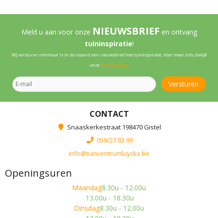
NIEUWSBRIEF
Meld u aan voor onze
en ontvang
tuininspiratie
!
Wij versturen minimaal 1x in de maand een nieuwsbrief met tuininspiratie. Voor meer info, bekijk
onze
privacy policy
.
CONTACT
Snaaskerkestraat 198470 Gistel
059/27 83 99
info@tuincentrumluyckx.be
Openingsuren
Maandag
8.30u - 12.00u
13.00u - 18.30u
Dinsdag
8.30u - 12.00u