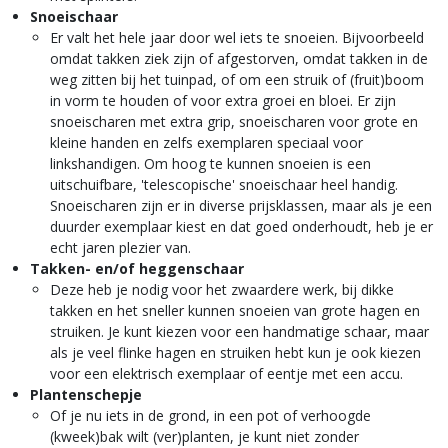
Snoeischaar
Er valt het hele jaar door wel iets te snoeien. Bijvoorbeeld
omdat takken ziek zijn of afgestorven, omdat takken in de
weg zitten bij het tuinpad, of om een struik of (fruit)boom
in vorm te houden of voor extra groei en bloei. Er zijn
snoeischaren met extra grip, snoeischaren voor grote en
kleine handen en zelfs exemplaren speciaal voor
linkshandigen. Om hoog te kunnen snoeien is een
uitschuifbare, 'telescopische' snoeischaar heel handig.
Snoeischaren zijn er in diverse prijsklassen, maar als je een
duurder exemplaar kiest en dat goed onderhoudt, heb je er
echt jaren plezier van.
Takken- en/of heggenschaar
Deze heb je nodig voor het zwaardere werk, bij dikke
takken en het sneller kunnen snoeien van grote hagen en
struiken. Je kunt kiezen voor een handmatige schaar, maar
als je veel flinke hagen en struiken hebt kun je ook kiezen
voor een elektrisch exemplaar of eentje met een accu.
Plantenschepje
Of je nu iets in de grond, in een pot of verhoogde
(kweek)bak wilt (ver)planten, je kunt niet zonder