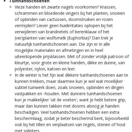
Tuinhandschoenen
Vieze handen en zwarte nagels voorkomen? Krassen,
schrammen en bloedende vingers bij het planten, snoeien
of opbinden van cactussen, doornstruiken en rozen
vermijden? Liever geen huidirritaties oplopen bij het
verwijderen van brandnetels of berenklauw of het
(ver)planten van wolfsmelk (Euphorbia)? Dan trek je
natuurlijk tuinhandschoenen aan. Die zijn er in alle
mogelijke materialen en afmetingen en in heel
uiteenlopende prijsklassen. Met of zonder vrolijk patroon of
kleurtje, voor grote en kleine handen, dikke en dunne, van
polyester, nylon, katoen en leer.
In de winter is het fijn wat dikkere tuinhandschoenen aan te
kunnen trekken, maar daarmee kun je wel wat moeilijker
subtiel tuinwerk doen, zoals snoeien, opbinden en dingen
vastpakken en -houden. Met dunnere tuinhandschoenen
kun je makkelijker 'uit de voeten', want je hebt betere grip,
maar dan kunnen takken met doorns alsnog je handen
beschadigen. Veel tuinhandschoenen hebben een extra
beschermlaag, zodat je beter beschermd bent, bijvoorbeeld
ook bij het tillen en verplaatsen van tegels, stenen of hout
met splinters.