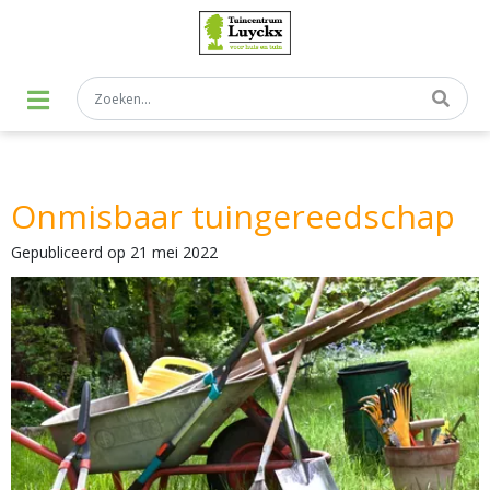
G
a
n
a
a
r
c
o
n
t
Onmisbaar tuingereedschap
e
n
t
Gepubliceerd op
21 mei 2022