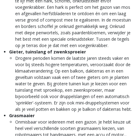
te lijf met een hark, schoffel, onkruidsteker en/of
voegenkrabber. Een hark is perfect om het gazon van mos
en afgevallen herfstbladeren te ontdoen én om een laag
verse grond of compost mee te egaliseren. In de moestuin
en borders schoffel je onkruid gemakkelijk weg. Onkruid
met diepe penwortels, zoals paardenbloemen, verwijder je
het best met een speciale onkruidsteker. Tussen de tegels
op je terras doe je dat met een voegenkrabber.
Gieter, tuinslang of zwenksproeier
Drogere perioden komen de laatste jaren steeds vaker en
voor bij steeds hogere temperaturen, veroorzaakt door de
klimaatverandering. Op een balkon, dakterras en in een
geveltuin volstaan vaak een of twee gieters om je planten
water te geven. Bij grotere tuinen kun je kiezen voor een
tuinslang met sproeikop, een zwenksproeier, maar
bijvoorbeeld ook voor druppelslangen of een automatisch
'sprinkler'-systeem. Er zijn ook mini-druppelsystemen voor
als je veel potten en bakken op je balkon of dakterras hebt.
Grasmaaier
Onmisbaar voor iedereen met een gazon. Je hebt keuze uit
heel veel verschillende soorten grasmaaiers kiezen, van
robotmaaiers tot handmaaiers, met een accu of motor...