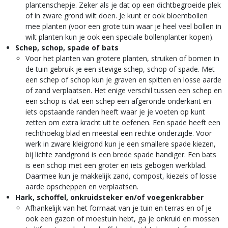
plantenschepje. Zeker als je dat op een dichtbegroeide plek
of in zware grond wilt doen. Je kunt er ook bloembollen
mee planten (voor een grote tuin waar je heel veel bollen in
wilt planten kun je ook een speciale bollenplanter kopen).
Schep, schop, spade of bats
Voor het planten van grotere planten, struiken of bomen in
de tuin gebruik je een stevige schep, schop of spade. Met
een schep of schop kun je graven en spitten en losse aarde
of zand verplaatsen. Het enige verschil tussen een schep en
een schop is dat een schep een afgeronde onderkant en
iets opstaande randen heeft waar je je voeten op kunt
zetten om extra kracht uit te oefenen. Een spade heeft een
rechthoekig blad en meestal een rechte onderzijde. Voor
werk in zware kleigrond kun je een smallere spade kiezen,
bij lichte zandgrond is een brede spade handiger. Een bats
is een schop met een groter en iets gebogen werkblad.
Daarmee kun je makkelijk zand, compost, kiezels of losse
aarde opscheppen en verplaatsen.
Hark, schoffel, onkruidsteker en/of voegenkrabber
Afhankelijk van het formaat van je tuin en terras en of je
ook een gazon of moestuin hebt, ga je onkruid en mossen