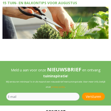
15 TUIN- EN BALKONTIPS VOOR AUGUSTUS
NIEUWSBRIEF
Meld u aan voor onze
en ontvang
tuininspiratie
!
Wij versturen minimaal 1x in de maand een nieuwsbrief met tuininspiratie. Voor meer info, bekijk
onze
privacy policy
.