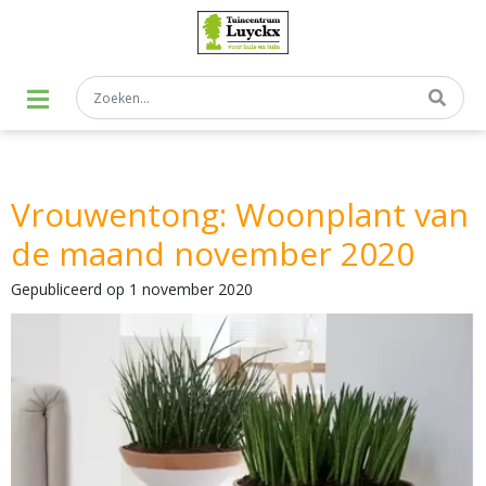
G
a
n
a
a
r
c
o
n
t
Vrouwentong: Woonplant van
e
n
de maand november 2020
t
Gepubliceerd op
1 november 2020