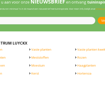
NIEUWSBRIEF
 u aan voor onze
en ontvang
tuininspi
versturen minimaal 1x in de maand een nieuwsbrief met tuininspiratie. Voor meer info, bekijk onze
privacy po
NTRUM LUYCKX
en
Vaste planten
Vaste planten kwek
nten
Meststoffen
Rozen
ken
Moestuin
Haagplanten
en
Kerst
Hortensia