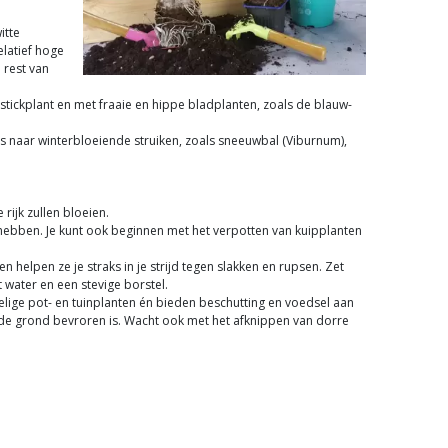
itte
elatief hoge
 rest van
pstickplant en met fraaie en hippe bladplanten, zoals de blauw-
eens naar winterbloeiende struiken, zoals sneeuwbal (Viburnum),
rijk zullen bloeien.
 hebben. Je kunt ook beginnen met het verpotten van kuipplanten
 helpen ze je straks in je strijd tegen slakken en rupsen. Zet
water en een stevige borstel.
elige pot- en tuinplanten én bieden beschutting en voedsel aan
f de grond bevroren is. Wacht ook met het afknippen van dorre