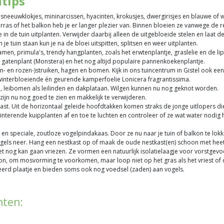
ntips
neeuwklokjes, mininarcissen, hyacinten, krokusjes, dwergirisjes en blauwe of w
erras of het balkon heb je er langer plezier van. Binnen bloeien ze vanwege de r
 in de tuin uitplanten. Verwijder daarbij alleen de uitgebloeide stelen en laat de
 je tuin staan kun je na de bloei uitspitten, splitsen en weer uitplanten.
amen, primula's, trendy hangplanten, zoals het erwtenplantje, graslelie en de li
, gatenplant (Monstera) en het nog altijd populaire pannenkoekenplantje.
ssen- en rozen-)struiken, hagen en bomen. Kijk in ons tuincentrum in Gistel ook 
interbloeiende én geurende kamperfoelie Lonicera fragrantissima.
men, leibomen als leilinden en dakplataan. Wilgen kunnen nu nog geknot worden.
jn nu nog goed te zien en makkelijk te verwijderen.
st. Uit de horizontaal geleide hoofdtakken komen straks de jonge uitlopers die 
interende kuipplanten af en toe te luchten en controleer of ze wat water nodig
en speciale, zoutloze vogelpindakaas. Door ze nu naar je tuin of balkon te lokken
els neer. Hang een nestkast op of maak de oude nestkast(en) schoon met heet 
t nog kan gaan vriezen. Ze vormen een natuurlijk isolatielaagje voor vorstgevo
azon, om mosvorming te voorkomen, maar loop niet op het gras als het vriest o
eerd plaatje en bieden soms ook nog voedsel (zaden) aan vogels.
hten: