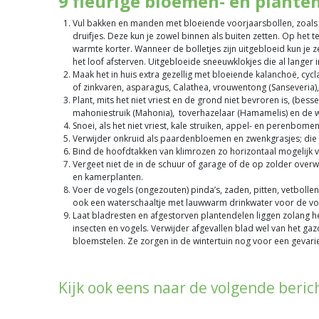
9 fleurige bloemen- en plante
Vul bakken en manden met bloeiende voorjaarsbollen, zoals s
druifjes. Deze kun je zowel binnen als buiten zetten. Op het t
warmte korter. Wanneer de bolletjes zijn uitgebloeid kun je ze
het loof afsterven. Uitgebloeide sneeuwklokjes die al langer in
Maak het in huis extra gezellig met bloeiende kalanchoë, cycl
of zinkvaren, asparagus, Calathea, vrouwentong (Sanseveria)
Plant, mits het niet vriest en de grond niet bevroren is, (be
mahoniestruik (Mahonia), toverhazelaar (Hamamelis) en de w
Snoei, als het niet vriest, kale struiken, appel- en perenbo
Verwijder onkruid als paardenbloemen en zwenkgrasjes; die zi
Bind de hoofdtakken van klimrozen zo horizontaal mogelijk va
Vergeet niet de in de schuur of garage of de op zolder overw
en kamerplanten.
Voer de vogels (ongezouten) pinda’s, zaden, pitten, vetbollen 
ook een waterschaaltje met lauwwarm drinkwater voor de vog
Laat bladresten en afgestorven plantendelen liggen zolang he
insecten en vogels. Verwijder afgevallen blad wel van het g
bloemstelen. Ze zorgen in de wintertuin nog voor een gevari
Kijk ook eens naar de volgende beric