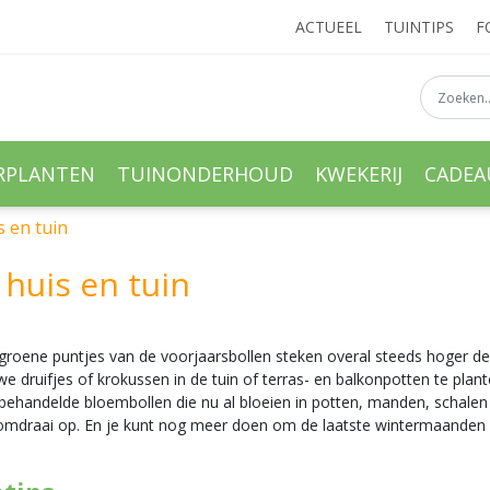
ACTUEEL
TUINTIPS
F
RPLANTEN
TUINONDERHOUD
KWEKERIJ
CADE
s en tuin
 huis en tuin
isgroene puntjes van de voorjaarsbollen steken overal steeds hoger de
e druifjes of krokussen in de tuin of terras- en balkonpotten te plant
orbehandelde bloembollen die nu al bloeien in potten, manden, schalen
ndomdraai op. En je kunt nog meer doen om de laatste wintermaanden