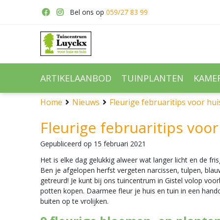
Ga
Bel ons op
059/27 83 99
naar
content
ARTIKELAANBOD
TUINPLANTEN
KAME
Home
Nieuws
Fleurige februaritips voor hui
Fleurige februaritips voor
Gepubliceerd op
15 februari 2021
Het is elke dag gelukkig alweer wat langer licht en de fr
Ben je afgelopen herfst vergeten narcissen, tulpen, blauw
getreurd! Je kunt bij ons tuincentrum in Gistel volop vo
potten kopen. Daarmee fleur je huis en tuin in een ha
buiten op te vrolijken.