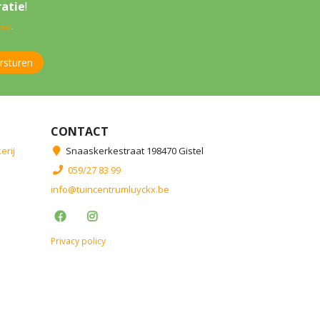
ratie
!
licy
.
CONTACT
erij
Snaaskerkestraat 198470 Gistel
059/27 83 99
info@tuincentrumluyckx.be
Privacy policy