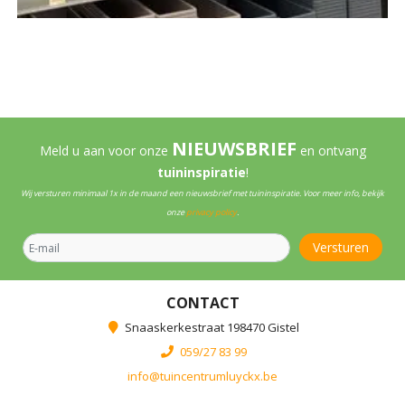
NIEUWSBRIEF
Meld u aan voor onze
en ontvang
tuininspiratie
!
Wij versturen minimaal 1x in de maand een nieuwsbrief met tuininspiratie. Voor meer info, bekijk
onze
privacy policy
.
CONTACT
Snaaskerkestraat 198470 Gistel
059/27 83 99
info@tuincentrumluyckx.be