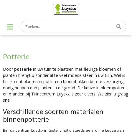
G
a
n
a
a
r
c
o
n
t
Potterie
e
n
t
Door
potterie
in uw tuin te plaatsen met fleurige bloemen of
planten brengt u zonder al te veel moeite sfeer in uw tuin. Wel is
het zo dat planten in potten en bloembakken betere verzorging
nodig hebben dan planten in de grond. De keuze in bloempotten
en manden bij Tuincentrum Luyckx is zeer divers. We zien u graag
snel!
Verschillende soorten materialen
binnenpotterie
Bij Tuincentrum Luyckx in Gistel vindt u steeds een ruime keuze aan