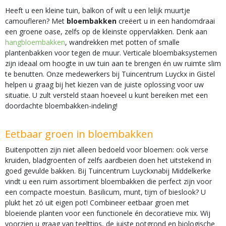
Heeft u een kleine tuin, balkon of wilt u een lelijk muurtje
camoufleren? Met
bloembakken
creëert u in een handomdraai
een groene oase, zelfs op de kleinste oppervlakken. Denk aan
hangbloembakken
, wandrekken met potten of smalle
plantenbakken voor tegen de muur. Verticale bloembaksystemen
zijn ideaal om hoogte in uw tuin aan te brengen én uw ruimte slim
te benutten. Onze medewerkers bij Tuincentrum Luyckx in Gistel
helpen u graag bij het kiezen van de juiste oplossing voor uw
situatie. U zult versteld staan hoeveel u kunt bereiken met een
doordachte bloembakken-indeling!
Eetbaar groen in bloembakken
Buitenpotten zijn niet alleen bedoeld voor bloemen: ook verse
kruiden, bladgroenten of zelfs aardbeien doen het uitstekend in
goed gevulde bakken. Bij Tuincentrum Luyckxnabij Middelkerke
vindt u een ruim assortiment bloembakken die perfect zijn voor
een compacte moestuin. Basilicum, munt, tijm of bieslook? U
plukt het zó uit eigen pot! Combineer eetbaar groen met
bloeiende planten voor een functionele én decoratieve mix. Wij
voorzien u graag van teelttips, de juiste potgrond en biologische