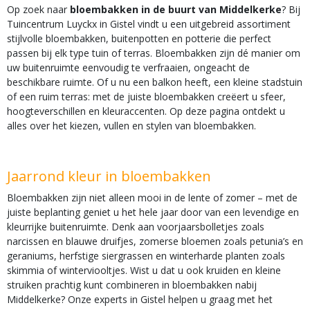
Op zoek naar
bloembakken in de buurt van Middelkerke
? Bij
Tuincentrum Luyckx in Gistel vindt u een uitgebreid assortiment
stijlvolle bloembakken, buitenpotten en potterie die perfect
passen bij elk type tuin of terras. Bloembakken zijn dé manier om
uw buitenruimte eenvoudig te verfraaien, ongeacht de
beschikbare ruimte. Of u nu een balkon heeft, een kleine stadstuin
of een ruim terras: met de juiste bloembakken creëert u sfeer,
hoogteverschillen en kleuraccenten. Op deze pagina ontdekt u
alles over het kiezen, vullen en stylen van bloembakken.
Jaarrond kleur in bloembakken
Bloembakken zijn niet alleen mooi in de lente of zomer – met de
juiste beplanting geniet u het hele jaar door van een levendige en
kleurrijke buitenruimte. Denk aan voorjaarsbolletjes zoals
narcissen en blauwe druifjes, zomerse bloemen zoals petunia’s en
geraniums, herfstige siergrassen en winterharde planten zoals
skimmia of winterviooltjes. Wist u dat u ook kruiden en kleine
struiken prachtig kunt combineren in bloembakken nabij
Middelkerke? Onze experts in Gistel helpen u graag met het