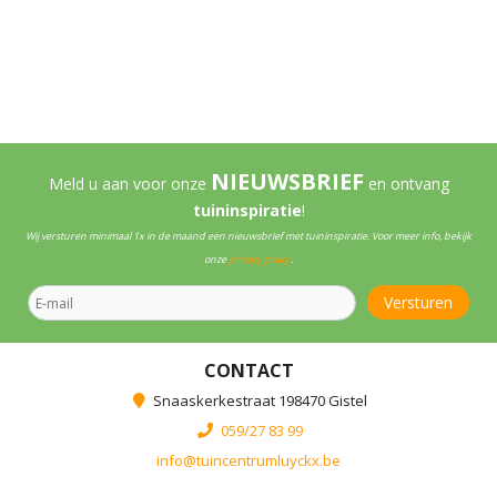
NIEUWSBRIEF
Meld u aan voor onze
en ontvang
tuininspiratie
!
Wij versturen minimaal 1x in de maand een nieuwsbrief met tuininspiratie. Voor meer info, bekijk
onze
privacy policy
.
CONTACT
Snaaskerkestraat 198470 Gistel
059/27 83 99
info@tuincentrumluyckx.be