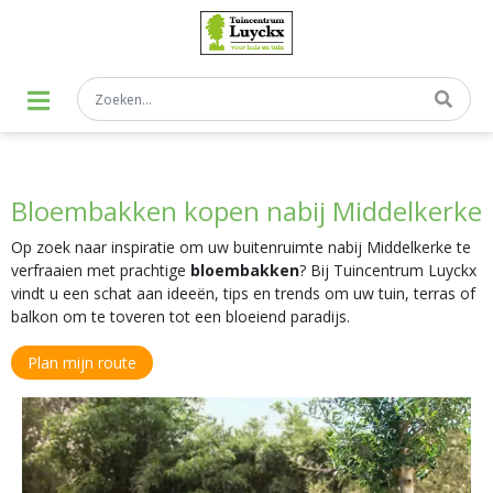
G
a
n
a
a
r
c
o
n
t
Bloembakken kopen nabij Middelkerke
e
n
t
Op zoek naar inspiratie om uw buitenruimte nabij Middelkerke te
verfraaien met prachtige
bloembakken
? Bij Tuincentrum Luyckx
vindt u een schat aan ideeën, tips en trends om uw tuin, terras of
balkon om te toveren tot een bloeiend paradijs.
Plan mijn route