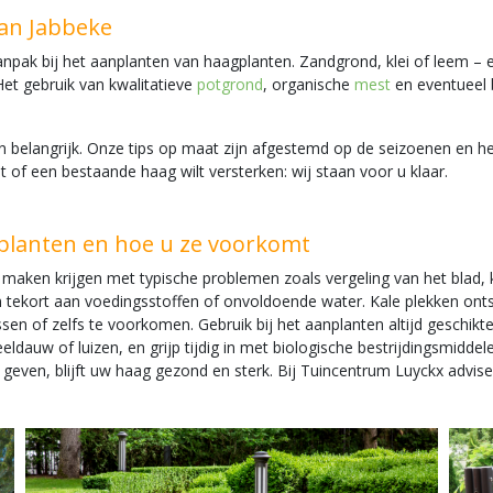
an Jabbeke
pak bij het aanplanten van haagplanten. Zandgrond, klei of leem – e
Het gebruik van kwalitatieve
potgrond
, organische
mest
en eventueel 
n belangrijk. Onze tips op maat zijn afgestemd op de seizoenen en he
 of een bestaande haag wilt versterken: wij staan voor u klaar.
lanten en hoe u ze voorkomt
aken krijgen met typische problemen zoals vergeling van het blad, k
 tekort aan voedingsstoffen of onvoldoende water. Kale plekken onts
ossen of zelfs te voorkomen. Gebruik bij het aanplanten altijd gesch
ldauw of luizen, en grijp tijdig in met biologische bestrijdingsmidde
geven, blijft uw haag gezond en sterk. Bij Tuincentrum Luyckx advi