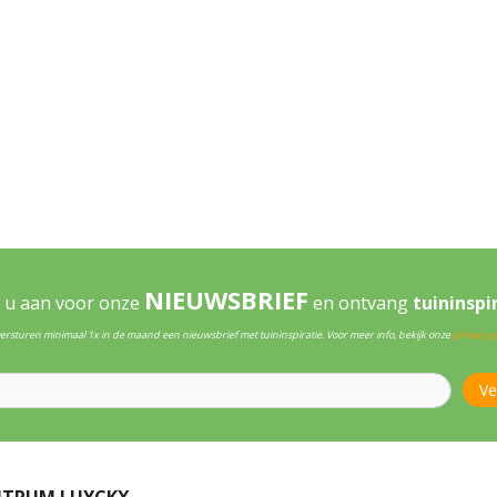
NIEUWSBRIEF
 u aan voor onze
en ontvang
tuininspi
versturen minimaal 1x in de maand een nieuwsbrief met tuininspiratie. Voor meer info, bekijk onze
privacy po
NTRUM LUYCKX