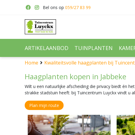
Ga
Bel ons op
059/27 83 99
naar
content
ARTIKELAANBOD
TUINPLANTEN
KAME
Home
Kwaliteitsvolle haagplanten bij Tuince
Haagplanten kopen in Jabbeke
Wilt u een natuurlijke afscheiding die privacy biedt én h
strakke stadstuin heeft: bij Tuincentrum Luyckx vindt u 
Plan mijn route