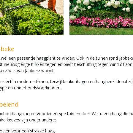
bbeke
– is er wel een passende haagplant te vinden. Ook in de tuinen rond J
oudt nieuwsgierige blikken tegen en biedt beschutting tegen wind of 
kkere wijk van Jabbeke woont.
erfect in moderne tuinen, terwijl beukenhagen en haagbeuk ideaal zi
type en onderhoudsvoorkeuren.
loeiend
bod haagplanten voor ieder type tuin en doel. Wilt u een haag die het 
aire keuzes zijn onder andere:
noeien voor een strakke haag.