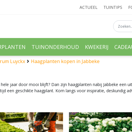
ACTUEEL
TUINTIPS
F
RPLANTEN
TUINONDERHOUD
KWEKERIJ
CADE
ntrum Luyckx
Haagplanten kopen in Jabbeke
et hele jaar door mooi blijft? Dan zijn haagplanten nabij Jabbeke een u
altijd een geschikte haagplant. Kom langs voor inspiratie, deskundig 