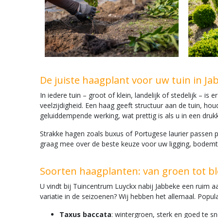
De juiste haagplant voor uw tuin in Ja
In iedere tuin – groot of klein, landelijk of stedelijk 
veelzijdigheid. Een haag geeft structuur aan de tuin, h
geluiddempende werking, wat prettig is als u in een dru
Strakke hagen zoals buxus of Portugese laurier passen p
graag mee over de beste keuze voor uw ligging, bodem
Soorten haagplanten: van groen tot b
U vindt bij Tuincentrum Luyckx nabij Jabbeke een ruim aan
variatie in de seizoenen? Wij hebben het allemaal. Popul
Taxus baccata
: wintergroen, sterk en goed te s