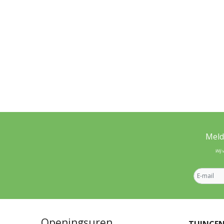
Meld
Wij 
Openingsuren
TUINCE