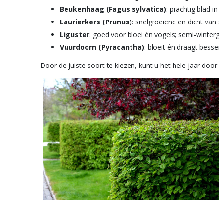
Beukenhaag (Fagus sylvatica)
: prachtig blad i
Laurierkers (Prunus)
: snelgroeiend en dicht van 
Liguster
: goed voor bloei én vogels; semi-winter
Vuurdoorn (Pyracantha)
: bloeit én draagt bess
Door de juiste soort te kiezen, kunt u het hele jaar doo