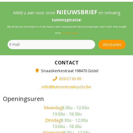
NIEUWSBRIEF
Meld u aan voor onze
en ontvang
tuininspiratie
!
Wij versturen minimaal 1x in de maand een nieuwsbrief met tuininspiratie. Voor meer info, bekijk
onze
privacy policy
.
CONTACT
Snaaskerkestraat 198470 Gistel
059/27 83 99
info@tuincentrumluyckx.be
Openingsuren
Maandag
8.30u - 12.00u
13.00u - 18.30u
Dinsdag
8.30u - 12.00u
13.00u - 18.30u
Woensdag
8.30u - 12.00u