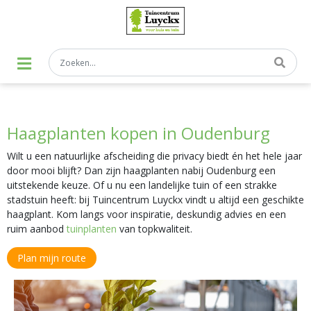
G
a
n
a
a
r
c
o
n
t
Haagplanten kopen in Oudenburg
e
n
t
Wilt u een natuurlijke afscheiding die privacy biedt én het hele jaar
door mooi blijft? Dan zijn haagplanten nabij Oudenburg een
uitstekende keuze. Of u nu een landelijke tuin of een strakke
stadstuin heeft: bij Tuincentrum Luyckx vindt u altijd een geschikte
haagplant. Kom langs voor inspiratie, deskundig advies en een
ruim aanbod
tuinplanten
van topkwaliteit.
Plan mijn route