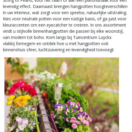
String of Pearls, voor het raam of aan een plafondhaak voor een
levendig effect. Daarnaast brengen hangpotten hoogteverschillen
in uw interieur, wat zorgt voor een speelse, natuurlijke uitstraling.
Kies voor neutrale potten voor een rustige basis, of ga juist voor
kleuraccenten om een eyecatcher te creëren. In ons assortiment
vindt u stijlvolle binnenhangpotten die passen bij elke woonstijl,
van modern tot boho. Kom langs bij Tuincentrum Luyckx
vlakbij Eernegem en ontdek hoe u met hangpotten ook
binnenshuis sfeer, luchtzuivering en levendigheid toevoegt.