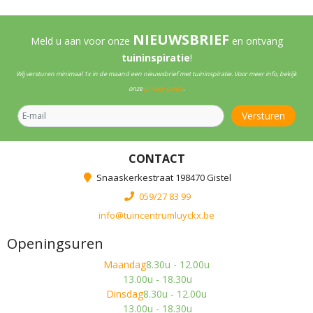
NIEUWSBRIEF
Meld u aan voor onze
en ontvang
tuininspiratie
!
Wij versturen minimaal 1x in de maand een nieuwsbrief met tuininspiratie. Voor meer info, bekijk
onze
privacy policy
.
CONTACT
Snaaskerkestraat 198470 Gistel
059/27 83 99
info@tuincentrumluyckx.be
Openingsuren
Maandag
8.30u - 12.00u
13.00u - 18.30u
Dinsdag
8.30u - 12.00u
13.00u - 18.30u