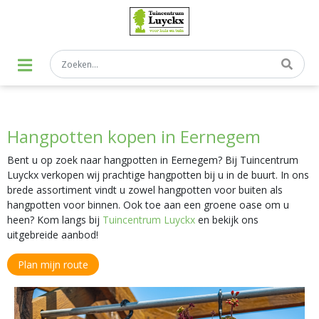
G
a
n
a
a
r
c
o
n
t
Hangpotten kopen in Eernegem
e
n
t
Bent u op zoek naar hangpotten in Eernegem? Bij Tuincentrum
Luyckx verkopen wij prachtige hangpotten bij u in de buurt. In ons
brede assortiment vindt u zowel hangpotten voor buiten als
hangpotten voor binnen. Ook toe aan een groene oase om u
heen? Kom langs bij
Tuincentrum Luyckx
en bekijk ons
uitgebreide aanbod!
Plan mijn route