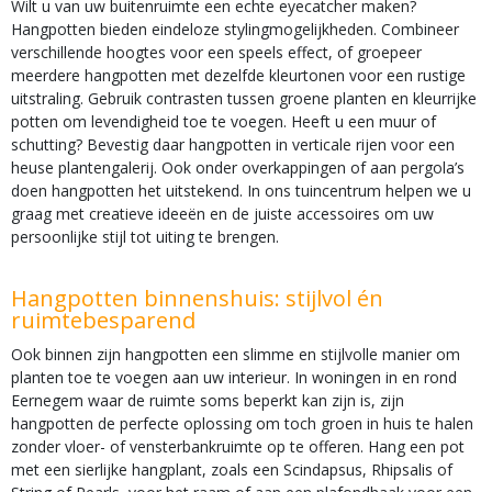
Wilt u van uw buitenruimte een echte eyecatcher maken?
Hangpotten bieden eindeloze stylingmogelijkheden. Combineer
verschillende hoogtes voor een speels effect, of groepeer
meerdere hangpotten met dezelfde kleurtonen voor een rustige
uitstraling. Gebruik contrasten tussen groene planten en kleurrijke
potten om levendigheid toe te voegen. Heeft u een muur of
schutting? Bevestig daar hangpotten in verticale rijen voor een
heuse plantengalerij. Ook onder overkappingen of aan pergola’s
doen hangpotten het uitstekend. In ons tuincentrum helpen we u
graag met creatieve ideeën en de juiste accessoires om uw
persoonlijke stijl tot uiting te brengen.
Hangpotten binnenshuis: stijlvol én
ruimtebesparend
Ook binnen zijn hangpotten een slimme en stijlvolle manier om
planten toe te voegen aan uw interieur. In woningen in en rond
Eernegem waar de ruimte soms beperkt kan zijn is, zijn
hangpotten de perfecte oplossing om toch groen in huis te halen
zonder vloer- of vensterbankruimte op te offeren. Hang een pot
met een sierlijke hangplant, zoals een Scindapsus, Rhipsalis of