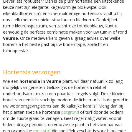
Liever iets robuuster? Dan is de pluimhortensia een uitstekende
keuze met zijn elegante, kegelvormige bloeiwijze. Ook
eikenbladhortensia’s en schermbloemige hortensia’s vindt u bij
ons – elk met een unieke structuur en bladvorm. Dankzij het
ruime kleurenspectrum, van zachtroze tot diepblauw, kunt u
eenvoudig de perfecte combinatie maken voor uw tuin in of rond
Veurne
. Onze medewerkers geven u graag advies over welke
hortensia het beste past bij uw bodemtype, zonlicht en
tuinoppervlak.
Hortensia verzorgen
Wie een
hortensia in Veurne
plant, wil daar natuurlijk zo lang
mogelijk van genieten. Gelukkig is de hortensia relatief
onderhoudsarm, mits u een paar basisregels volgt. Deze bloeier
houdt van een licht vochtige bodem die licht zuur is. Is de grond in
uw woonomgeving soms aan de kalkrijke kant is? Meng dan bij
het planten speciale hortensia
potgrond
of turf door de bodem
om de zuurtegraad te verlagen. Geef regelmatig water, vooral
tijdens droge periodes, en voorzie de plant in het voorjaar van
een organische
meststof
die specifiek geschikt is voor bloeiende