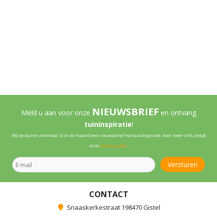
NIEUWSBRIEF
Meld u aan voor onze
en ontvang
tuininspiratie
!
Wij versturen minimaal 1x in de maand een nieuwsbrief met tuininspiratie. Voor meer info, bekijk
onze
privacy policy
.
CONTACT
Snaaskerkestraat 198470 Gistel