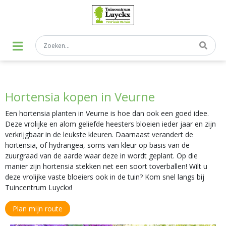
G
a
n
a
a
r
c
o
n
t
Hortensia kopen in Veurne
e
n
t
Een hortensia planten in Veurne is hoe dan ook een goed idee.
Deze vrolijke en alom geliefde heesters bloeien ieder jaar en zijn
verkrijgbaar in de leukste kleuren. Daarnaast verandert de
hortensia, of hydrangea, soms van kleur op basis van de
zuurgraad van de aarde waar deze in wordt geplant. Op die
manier zijn hortensia stekken net een soort toverballen! Wilt u
deze vrolijke vaste bloeiers ook in de tuin? Kom snel langs bij
Tuincentrum Luyckx!
Plan mijn route