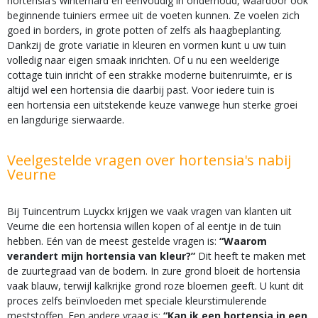
hortensia’s winterhard en eenvoudig in onderhoud, waardoor ook
beginnende tuiniers ermee uit de voeten kunnen. Ze voelen zich
goed in borders, in grote potten of zelfs als haagbeplanting.
Dankzij de grote variatie in kleuren en vormen kunt u uw tuin
volledig naar eigen smaak inrichten. Of u nu een weelderige
cottage tuin inricht of een strakke moderne buitenruimte, er is
altijd wel een hortensia die daarbij past. Voor iedere tuin is
een hortensia een uitstekende keuze vanwege hun sterke groei
en langdurige sierwaarde.
Veelgestelde vragen over hortensia's nabij
Veurne
Bij Tuincentrum Luyckx krijgen we vaak vragen van klanten uit
Veurne die een hortensia willen kopen of al eentje in de tuin
hebben. Eén van de meest gestelde vragen is:
“Waarom
verandert mijn hortensia van kleur?”
Dit heeft te maken met
de zuurtegraad van de bodem. In zure grond bloeit de hortensia
vaak blauw, terwijl kalkrijke grond roze bloemen geeft. U kunt dit
proces zelfs beïnvloeden met speciale kleurstimulerende
meststoffen. Een andere vraag is:
“Kan ik een hortensia in een