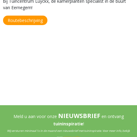
bij Tuincentrum Luyckx, dé kamerplanten specialist in de buurt
van Eernegem!
Routebeschrijving
NIEUWSBRIEF
Meld u aan voor onze
en ontvang
tuininspiratie
!
Wij versturen minimaal 1x in de maand een nieuwsbrief met tuininspiratie. Voor meer info, bekijk