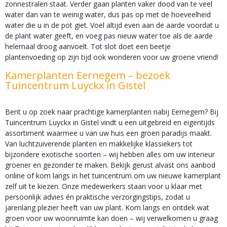
zonnestralen staat. Verder gaan planten vaker dood van te veel
water dan van te weinig water, dus pas op met de hoeveelheid
water die u in de pot giet. Voel altijd even aan de aarde voordat u
de plant water geeft, en voeg pas nieuw water toe als de aarde
helemaal droog aanvoelt. Tot slot doet een beetje
plantenvoeding op zijn tijd ook wonderen voor uw groene vriend!
Kamerplanten Eernegem – bezoek
Tuincentrum Luyckx in Gistel
Bent u op zoek naar prachtige kamerplanten nabij Eernegem? Bij
Tuincentrum Luyckx in Gistel vindt u een uitgebreid en eigentijds
assortiment waarmee u van uw huis een groen paradijs maakt.
Van luchtzuiverende planten en makkelijke klassiekers tot
bijzondere exotische soorten – wij hebben alles om uw interieur
groener en gezonder te maken. Bekijk gerust alvast ons aanbod
online of kom langs in het tuincentrum om uw nieuwe kamerplant
zelf uit te kiezen. Onze medewerkers staan voor u klaar met
persoonlijk advies én praktische verzorgingstips, zodat u
jarenlang plezier heeft van uw plant. Kom langs en ontdek wat
groen voor uw woonruimte kan doen – wij verwelkomen u graag