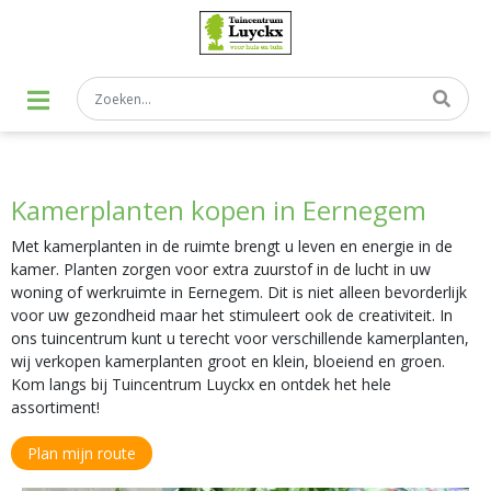
G
a
n
a
a
r
c
o
n
t
Kamerplanten kopen in Eernegem
e
n
t
Met kamerplanten in de ruimte brengt u leven en energie in de
kamer. Planten zorgen voor extra zuurstof in de lucht in uw
woning of werkruimte in Eernegem. Dit is niet alleen bevorderlijk
voor uw gezondheid maar het stimuleert ook de creativiteit. In
ons tuincentrum kunt u terecht voor verschillende kamerplanten,
wij verkopen kamerplanten groot en klein, bloeiend en groen.
Kom langs bij Tuincentrum Luyckx en ontdek het hele
assortiment!
Plan mijn route