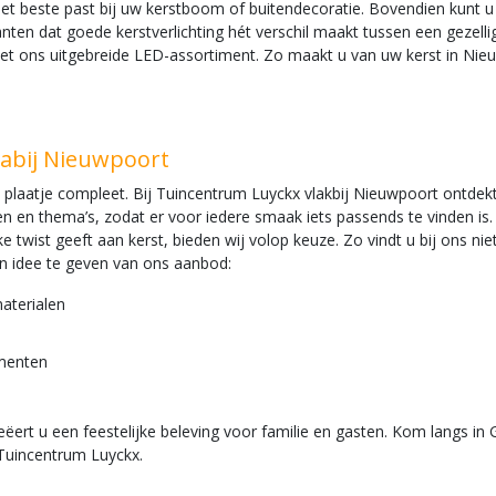
 beste past bij uw kerstboom of buitendecoratie. Bovendien kunt u kie
klanten dat goede kerstverlichting hét verschil maakt tussen een gezel
met ons uitgebreide LED-assortiment. Zo maakt u van uw kerst in Nie
nabij Nieuwpoort
 plaatje compleet. Bij Tuincentrum Luyckx vlakbij Nieuwpoort ontdek
jlen en thema’s, zodat er voor iedere smaak iets passends te vinden is
 twist geeft aan kerst, bieden wij volop keuze. Zo vindt u bij ons niet
en idee te geven van ons aanbod:
aterialen
ementen
creëert u een feestelijke beleving voor familie en gasten. Kom langs i
n Tuincentrum Luyckx.