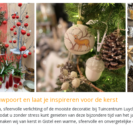
poort en laat je inspireren voor de kerst
eervolle verlichting of de mooiste decoratie: bij Tuincentrum Luyckx 
odat u zonder stress kunt genieten van deze bijzondere tijd van het 
ken wij van kerst in Gistel een warme, sfeervolle en onvergetelijke 