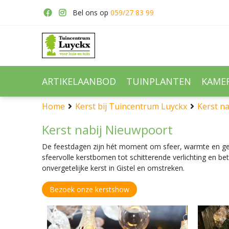
Ga
Bel ons op
059/27 83 99
naar
content
ARTIKELAANBOD
TUINPLANTEN
KAME
Home
Kerst bij Tuincentrum Luyckx
Kerst n
Kerst nabij Nieuwpoort
De feestdagen zijn hét moment om sfeer, warmte en gezel
sfeervolle kerstbomen tot schitterende verlichting en b
onvergetelijke kerst in Gistel en omstreken.
Bezoek onze kerstshow