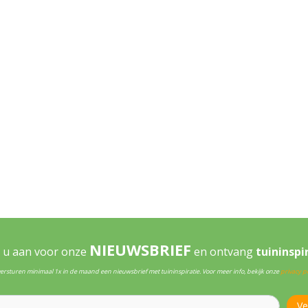
NIEUWSBRIEF
 u aan voor onze
en ontvang
tuininspi
versturen minimaal 1x in de maand een nieuwsbrief met tuininspiratie. Voor meer info, bekijk onze
privacy po