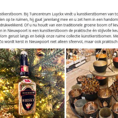
erstboom. Bij Tuincentrum Luyckx vindt u kunstkerstbomen van topkw
n op te ruimen, hij gaat jarenlang mee en u zet hem in een handomdr
 indrukwekkend. Of u nu houdt van een traditionele groene boom of l
nen in Nieuwpoort is een kunstkerstboom de praktische én stijlvolle keu
g. Kom gerust langs en bekijk onze ruime collectie kunstkerstbomen.
. Zo wordt kerst in Nieuwpoort niet alleen sfeervol, maar ook praktis