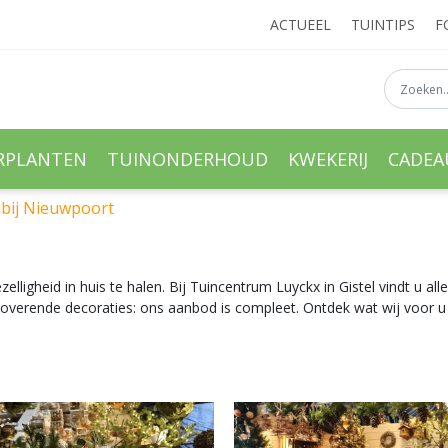
ACTUEEL
TUINTIPS
F
RPLANTEN
TUINONDERHOUD
KWEKERIJ
CADE
abij Nieuwpoort
ligheid in huis te halen. Bij Tuincentrum Luyckx in Gistel vindt u al
etoverende decoraties: ons aanbod is compleet. Ontdek wat wij voor u