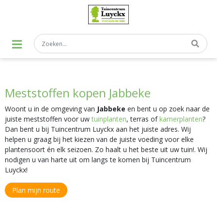
G
a
n
a
a
r
c
o
n
t
Meststoffen kopen Jabbeke
e
n
t
Woont u in de omgeving van
Jabbeke
en bent u op zoek naar de
juiste meststoffen voor uw
tuinplanten
, terras of
kamerplanten
?
Dan bent u bij Tuincentrum Luyckx aan het juiste adres. Wij
helpen u graag bij het kiezen van de juiste voeding voor elke
plantensoort én elk seizoen. Zo haalt u het beste uit uw tuin!. Wij
nodigen u van harte uit om langs te komen bij Tuincentrum
Luyckx!
Plan mijn route