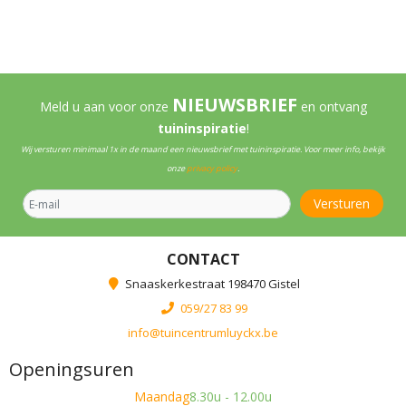
NIEUWSBRIEF
Meld u aan voor onze
en ontvang
tuininspiratie
!
Wij versturen minimaal 1x in de maand een nieuwsbrief met tuininspiratie. Voor meer info, bekijk
onze
privacy policy
.
CONTACT
Snaaskerkestraat 198470 Gistel
059/27 83 99
info@tuincentrumluyckx.be
Openingsuren
Maandag
8.30u - 12.00u