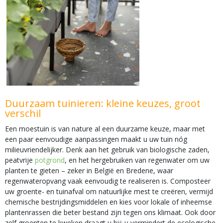
Duurzaam tuinieren: kleine keuzes, groot
verschil
Een moestuin is van nature al een duurzame keuze, maar met
een paar eenvoudige aanpassingen maakt u uw tuin nóg
milieuvriendelijker. Denk aan het gebruik van biologische zaden,
peatvrije
potgrond
, en het hergebruiken van regenwater om uw
planten te gieten – zeker in België en Bredene, waar
regenwateropvang vaak eenvoudig te realiseren is. Composteer
uw groente- en tuinafval om natuurlijke mest te creëren, vermijd
chemische bestrijdingsmiddelen en kies voor lokale of inheemse
plantenrassen die beter bestand zijn tegen ons klimaat. Ook door
zelf groenten te kweken draagt u bij: u vermindert de ecologische