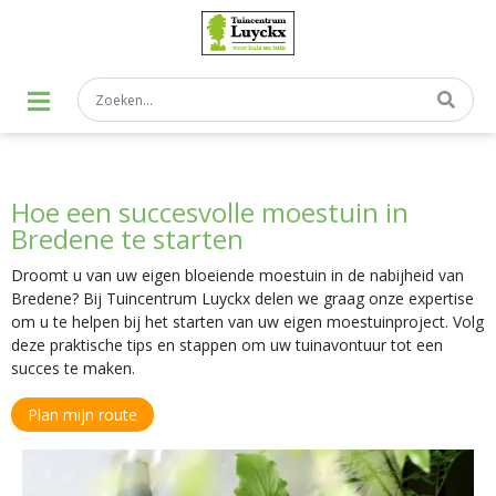
G
a
n
a
a
r
c
o
n
t
Hoe een succesvolle moestuin in
e
n
Bredene te starten
t
Droomt u van uw eigen bloeiende moestuin in de nabijheid van
Bredene? Bij Tuincentrum Luyckx delen we graag onze expertise
om u te helpen bij het starten van uw eigen moestuinproject. Volg
deze praktische tips en stappen om uw tuinavontuur tot een
succes te maken.
Plan mijn route