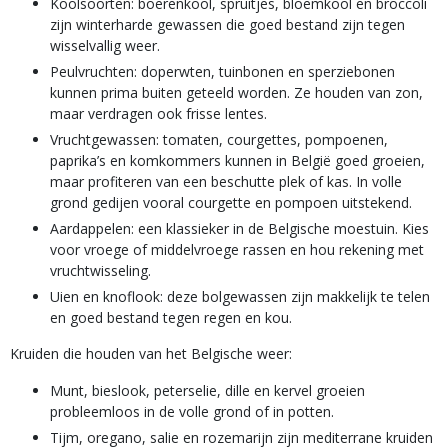
Koolsoorten: boerenkool, spruitjes, bloemkool en broccoli
zijn winterharde gewassen die goed bestand zijn tegen
wisselvallig weer.
Peulvruchten: doperwten, tuinbonen en sperziebonen
kunnen prima buiten geteeld worden. Ze houden van zon,
maar verdragen ook frisse lentes.
Vruchtgewassen: tomaten, courgettes, pompoenen,
paprika’s en komkommers kunnen in België goed groeien,
maar profiteren van een beschutte plek of kas. In volle
grond gedijen vooral courgette en pompoen uitstekend.
Aardappelen: een klassieker in de Belgische moestuin. Kies
voor vroege of middelvroege rassen en hou rekening met
vruchtwisseling.
Uien en knoflook: deze bolgewassen zijn makkelijk te telen
en goed bestand tegen regen en kou.
Kruiden die houden van het Belgische weer:
Munt, bieslook, peterselie, dille en kervel groeien
probleemloos in de volle grond of in potten.
Tijm, oregano, salie en rozemarijn zijn mediterrane kruiden