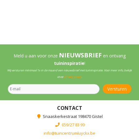
NIEUWSBRIEF
Meld u aan voor onze
en ontvang
tuininspiratie
!
Wij versturen minimaal 1x in de maand een nieuwsbrief met tuininspiratie. Voor meer info, bekijk
onze
privacy policy
.
CONTACT
Snaaskerkestraat 198470 Gistel
059/27 83 99
info@tuincentrumluyckx.be