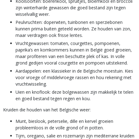
Koolsoorten: boerenkool, spruitjes, bloemkool en broccoli
zijn winterharde gewassen die goed bestand zijn tegen
wisselvallig weer.
Peulvruchten: doperwten, tuinbonen en sperziebonen
kunnen prima buiten geteeld worden. Ze houden van zon,
maar verdragen ook frisse lentes.
Vruchtgewassen: tomaten, courgettes, pompoenen,
paprika’s en komkommers kunnen in België goed groeien,
maar profiteren van een beschutte plek of kas. In volle
grond gedijen vooral courgette en pompoen uitstekend.
Aardappelen: een klassieker in de Belgische moestuin. Kies
voor vroege of middelvroege rassen en hou rekening met
vruchtwisseling.
Uien en knoflook: deze bolgewassen zijn makkelijk te telen
en goed bestand tegen regen en kou.
Kruiden die houden van het Belgische weer:
Munt, bieslook, peterselie, dille en kervel groeien
probleemloos in de volle grond of in potten.
Tijm, oregano, salie en rozemarijn zijn mediterrane kruiden