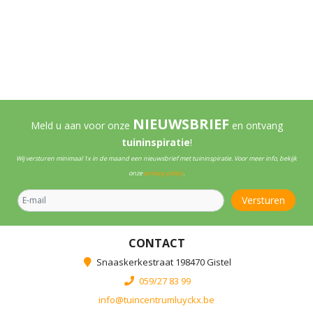
NIEUWSBRIEF
Meld u aan voor onze
en ontvang
tuininspiratie
!
Wij versturen minimaal 1x in de maand een nieuwsbrief met tuininspiratie. Voor meer info, bekijk
onze
privacy policy
.
CONTACT
Snaaskerkestraat 198470 Gistel
059/27 83 99
info@tuincentrumluyckx.be