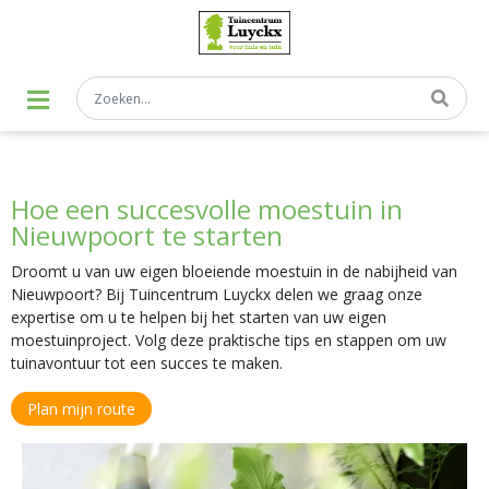
G
a
n
a
a
r
c
o
n
t
Hoe een succesvolle moestuin in
e
n
Nieuwpoort te starten
t
Droomt u van uw eigen bloeiende moestuin in de nabijheid van
Nieuwpoort? Bij Tuincentrum Luyckx delen we graag onze
expertise om u te helpen bij het starten van uw eigen
moestuinproject. Volg deze praktische tips en stappen om uw
tuinavontuur tot een succes te maken.
Plan mijn route