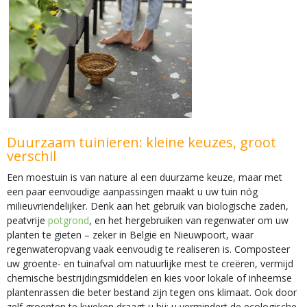
Duurzaam tuinieren: kleine keuzes, groot
verschil
Een moestuin is van nature al een duurzame keuze, maar met
een paar eenvoudige aanpassingen maakt u uw tuin nóg
milieuvriendelijker. Denk aan het gebruik van biologische zaden,
peatvrije
potgrond
, en het hergebruiken van regenwater om uw
planten te gieten – zeker in België en Nieuwpoort, waar
regenwateropvang vaak eenvoudig te realiseren is. Composteer
uw groente- en tuinafval om natuurlijke mest te creëren, vermijd
chemische bestrijdingsmiddelen en kies voor lokale of inheemse
plantenrassen die beter bestand zijn tegen ons klimaat. Ook door
zelf groenten te kweken draagt u bij: u vermindert de ecologische