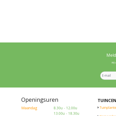
Meld
Wij 
Openingsuren
TUINCE
Tuinplant
Maandag
8.30u - 12.00u
13.00u - 18.30u