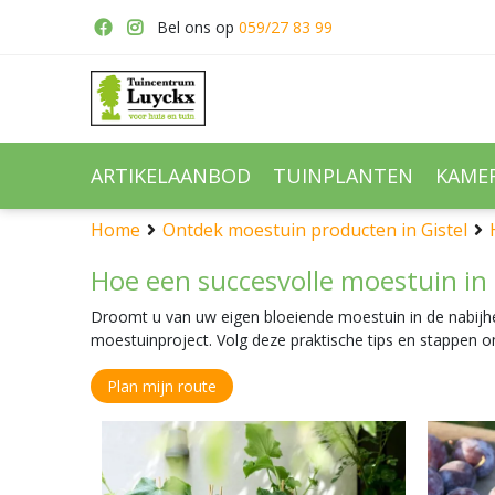
Ga
Bel ons op
059/27 83 99
naar
content
ARTIKELAANBOD
TUINPLANTEN
KAME
Home
Ontdek moestuin producten in Gistel
Hoe een succesvolle moestuin in
Droomt u van uw eigen bloeiende moestuin in de nabijhe
moestuinproject. Volg deze praktische tips en stappen 
Plan mijn route