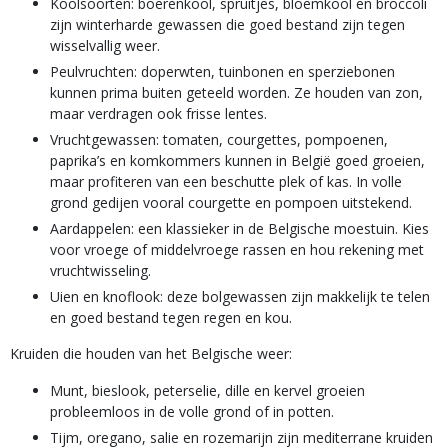
Koolsoorten: boerenkool, spruitjes, bloemkool en broccoli
zijn winterharde gewassen die goed bestand zijn tegen
wisselvallig weer.
Peulvruchten: doperwten, tuinbonen en sperziebonen
kunnen prima buiten geteeld worden. Ze houden van zon,
maar verdragen ook frisse lentes.
Vruchtgewassen: tomaten, courgettes, pompoenen,
paprika’s en komkommers kunnen in België goed groeien,
maar profiteren van een beschutte plek of kas. In volle
grond gedijen vooral courgette en pompoen uitstekend.
Aardappelen: een klassieker in de Belgische moestuin. Kies
voor vroege of middelvroege rassen en hou rekening met
vruchtwisseling.
Uien en knoflook: deze bolgewassen zijn makkelijk te telen
en goed bestand tegen regen en kou.
Kruiden die houden van het Belgische weer:
Munt, bieslook, peterselie, dille en kervel groeien
probleemloos in de volle grond of in potten.
Tijm, oregano, salie en rozemarijn zijn mediterrane kruiden