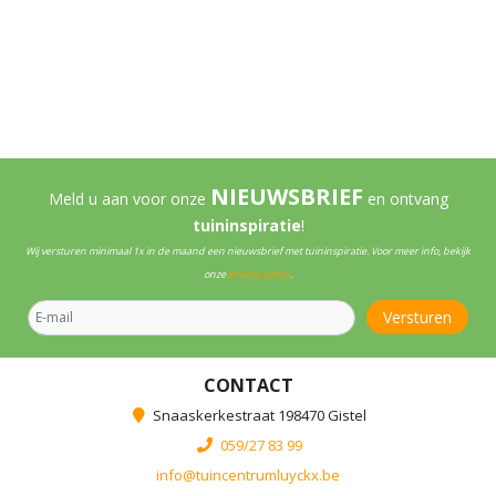
NIEUWSBRIEF
Meld u aan voor onze
en ontvang
tuininspiratie
!
Wij versturen minimaal 1x in de maand een nieuwsbrief met tuininspiratie. Voor meer info, bekijk
onze
privacy policy
.
CONTACT
Snaaskerkestraat 198470 Gistel
059/27 83 99
info@tuincentrumluyckx.be