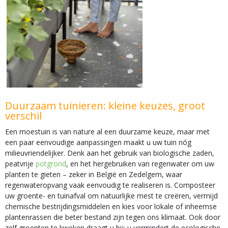
Duurzaam tuinieren: kleine keuzes, groot
verschil
Een moestuin is van nature al een duurzame keuze, maar met
een paar eenvoudige aanpassingen maakt u uw tuin nóg
milieuvriendelijker. Denk aan het gebruik van biologische zaden,
peatvrije
potgrond
, en het hergebruiken van regenwater om uw
planten te gieten – zeker in België en Zedelgem, waar
regenwateropvang vaak eenvoudig te realiseren is. Composteer
uw groente- en tuinafval om natuurlijke mest te creëren, vermijd
chemische bestrijdingsmiddelen en kies voor lokale of inheemse
plantenrassen die beter bestand zijn tegen ons klimaat. Ook door
zelf groenten te kweken draagt u bij: u vermindert de ecologische