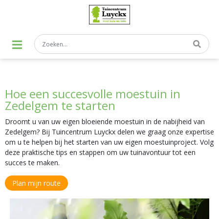
G
a
n
a
a
r
c
o
n
t
Hoe een succesvolle moestuin in
e
n
Zedelgem te starten
t
Droomt u van uw eigen bloeiende moestuin in de nabijheid van
Zedelgem? Bij Tuincentrum Luyckx delen we graag onze expertise
om u te helpen bij het starten van uw eigen moestuinproject. Volg
deze praktische tips en stappen om uw tuinavontuur tot een
succes te maken.
Plan mijn route