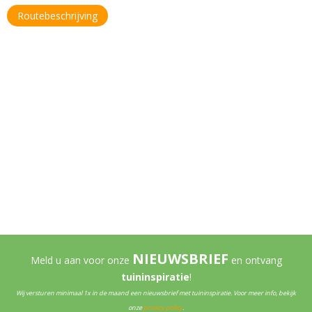
Routebeschrijving
NIEUWSBRIEF
Meld u aan voor onze
en ontvang
tuininspiratie
!
Wij versturen minimaal 1x in de maand een nieuwsbrief met tuininspiratie. Voor meer info, bekijk
onze
privacy policy
.