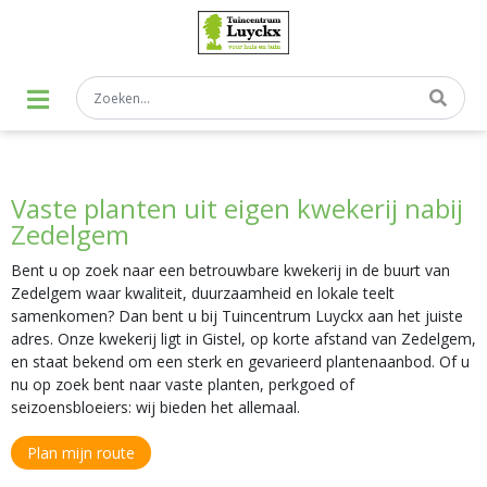
G
a
n
a
a
r
c
o
n
t
Vaste planten uit eigen kwekerij nabij
e
n
Zedelgem
t
Bent u op zoek naar een betrouwbare kwekerij in de buurt van
Zedelgem waar kwaliteit, duurzaamheid en lokale teelt
samenkomen? Dan bent u bij Tuincentrum Luyckx aan het juiste
adres. Onze kwekerij ligt in Gistel, op korte afstand van Zedelgem,
en staat bekend om een sterk en gevarieerd plantenaanbod. Of u
nu op zoek bent naar vaste planten, perkgoed of
seizoensbloeiers: wij bieden het allemaal.
Plan mijn route