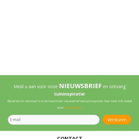
NIEUWSBRIEF
Meld u aan voor onze
en ontvang
tuininspiratie
!
Wij versturen minimaal 1x in de maand een nieuwsbrief met tuininspiratie. Voor meer info, bekijk
onze
privacy policy
.
CONTACT