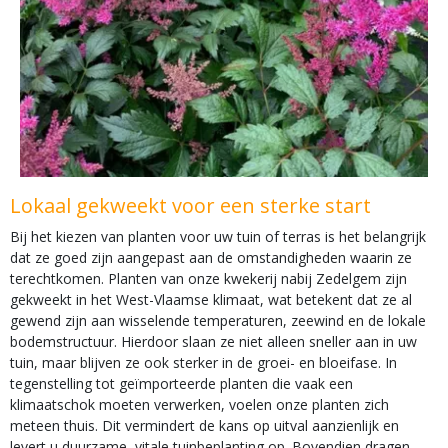
Lokaal gekweekt voor een sterke start
Bij het kiezen van planten voor uw tuin of terras is het belangrijk
dat ze goed zijn aangepast aan de omstandigheden waarin ze
terechtkomen. Planten van onze kwekerij nabij Zedelgem zijn
gekweekt in het West-Vlaamse klimaat, wat betekent dat ze al
gewend zijn aan wisselende temperaturen, zeewind en de lokale
bodemstructuur. Hierdoor slaan ze niet alleen sneller aan in uw
tuin, maar blijven ze ook sterker in de groei- en bloeifase. In
tegenstelling tot geïmporteerde planten die vaak een
klimaatschok moeten verwerken, voelen onze planten zich
meteen thuis. Dit vermindert de kans op uitval aanzienlijk en
levert u duurzame, vitale tuinbeplanting op. Bovendien dragen