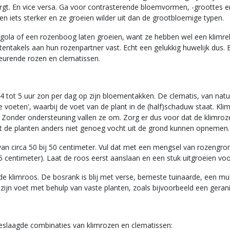
gt. En vice versa. Ga voor contrasterende bloemvormen, -groottes en
n iets sterker en ze groeien wilder uit dan de grootbloemige typen.
rgola of een rozenboog laten groeien, want ze hebben wel een klimrek
entakels aan hun rozenpartner vast. Echt een gelukkig huwelijk dus. E
eurende rozen en clematissen.
4 tot 5 uur zon per dag op zijn bloementakken. De clematis, van natu
 voeten', waarbij de voet van de plant in de (half)schaduw staat. Kli
rs. Zonder ondersteuning vallen ze om. Zorg er dus voor dat de klim
 de planten anders niet genoeg vocht uit de grond kunnen opnemen.
an circa 50 bij 50 centimeter. Vul dat met een mengsel van rozengro
5 centimeter). Laat de roos eerst aanslaan en een stuk uitgroeien voor
de klimroos. De bosrank is blij met verse, bemeste tuinaarde, een mul
ijn voet met behulp van vaste planten, zoals bijvoorbeeld een gera
geslaagde combinaties van klimrozen en clematissen: