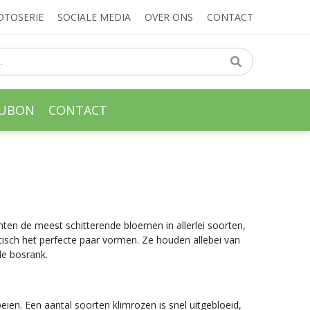
OTOSERIE
SOCIALE MEDIA
OVER ONS
CONTACT
AUBON
CONTACT
nten de meest schitterende bloemen in allerlei soorten,
tisch het perfecte paar vormen. Ze houden allebei van
 de bosrank.
oeien. Een aantal soorten klimrozen is snel uitgebloeid,