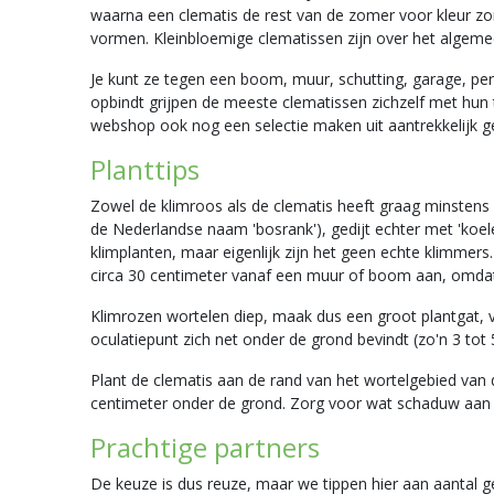
waarna een clematis de rest van de zomer voor kleur zor
vormen. Kleinbloemige clematissen zijn over het algemee
Je kunt ze tegen een boom, muur, schutting, garage, pe
opbindt grijpen de meeste clematissen zichzelf met hun t
webshop ook nog een selectie maken uit aantrekkelijk g
Planttips
Zowel de klimroos als de clematis heeft graag minstens 
de Nederlandse naam 'bosrank'), gedijt echter met 'koele
klimplanten, maar eigenlijk zijn het geen echte klimme
circa 30 centimeter vanaf een muur of boom aan, omdat
Klimrozen wortelen diep, maak dus een groot plantgat, v
oculatiepunt zich net onder de grond bevindt (zo'n 3 tot 
Plant de clematis aan de rand van het wortelgebied van 
centimeter onder de grond. Zorg voor wat schaduw aan z
Prachtige partners
De keuze is dus reuze, maar we tippen hier aan aantal 