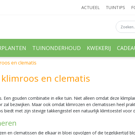
ACTUEEL
TUINTIPS
F
RPLANTEN
TUINONDERHOUD
KWEKERIJ
CADE
roos en clematis
klimroos en clematis
. Een gouden combinatie in elke tuin. Niet alleen omdat deze klimpla
or zal bezwijken. Maar ook omdat klimrozen en clematissen heel prak
os biedt met zijn stevige takkengestel een natuurlijk klimtoestel voor
neren
zen en clematissen die elkaar in bloei opvolgen of die tegelijkertijd bl