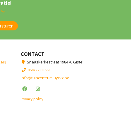
ratie
!
licy
.
CONTACT
erij
Snaaskerkestraat 198470 Gistel
059/27 83 99
info@tuincentrumluyckx.be
Privacy policy