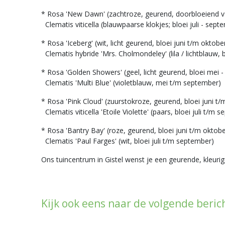
* Rosa 'New Dawn' (zachtroze, geurend, doorbloeiend va
Clematis viticella (blauwpaarse klokjes; bloei juli - sept
* Rosa 'Iceberg' (wit, licht geurend, bloei juni t/m oktobe
Clematis hybride 'Mrs. Cholmondeley' (lila / lichtblauw, 
* Rosa 'Golden Showers' (geel, licht geurend, bloei mei - 
Clematis 'Multi Blue' (violetblauw, mei t/m september)
* Rosa 'Pink Cloud' (zuurstokroze, geurend, bloei juni t
Clematis viticella 'Etoile Violette' (paars, bloei juli t/m 
* Rosa 'Bantry Bay' (roze, geurend, bloei juni t/m oktobe
Clematis 'Paul Farges' (wit, bloei juli t/m september)
Ons tuincentrum in Gistel wenst je een geurende, kleur
Kijk ook eens naar de volgende beric