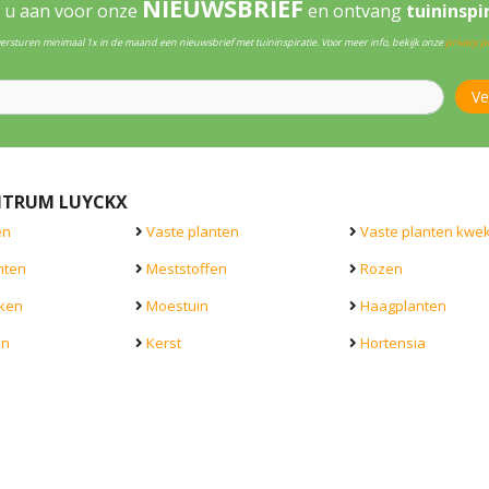
NIEUWSBRIEF
 u aan voor onze
en ontvang
tuininspi
versturen minimaal 1x in de maand een nieuwsbrief met tuininspiratie. Voor meer info, bekijk onze
privacy po
NTRUM LUYCKX
en
Vaste planten
Vaste planten kwek
nten
Meststoffen
Rozen
ken
Moestuin
Haagplanten
en
Kerst
Hortensia