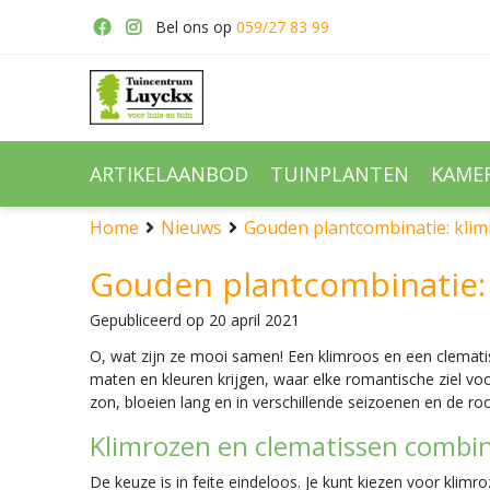
Ga
Bel ons op
059/27 83 99
naar
content
ARTIKELAANBOD
TUINPLANTEN
KAME
Home
Nieuws
Gouden plantcombinatie: klim
Gouden plantcombinatie: 
Gepubliceerd op
20 april 2021
O, wat zijn ze mooi samen! Een klimroos en een clematis
maten en kleuren krijgen, waar elke romantische ziel vo
zon, bloeien lang en in verschillende seizoenen en de ro
Klimrozen en clematissen combi
De keuze is in feite eindeloos. Je kunt kiezen voor klimro