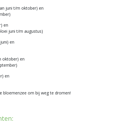
n juni t/m oktober) en
ember)
r) en
bloei juni t/m augustus)
juni) en
/m oktober) en
september)
r) en
ige bloemenzee om bij weg te dromen!
hten: