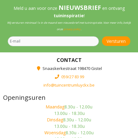
NIEUWSBRIEF
Meld u aan voor onze
en ontvang
tuininspiratie
!
Wij versturen minimaal 1x in de maand een nieuwsbrief met tuininspiratie. Voor meer info, bekijk
onze
privacy policy
.
CONTACT
Snaaskerkestraat 198470 Gistel
059/27 83 99
info@tuincentrumluyckx.be
Openingsuren
Maandag
8.30u - 12.00u
13.00u - 18.30u
Dinsdag
8.30u - 12.00u
13.00u - 18.30u
Woensdag
8.30u - 12.00u