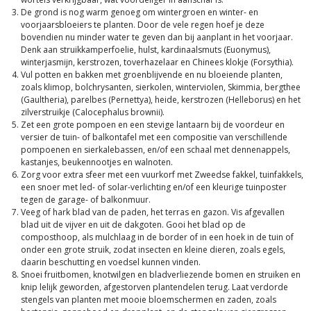
De grond is nog warm genoeg om wintergroen en winter- en
voorjaarsbloeiers te planten. Door de vele regen hoef je deze
bovendien nu minder water te geven dan bij aanplant in het voorjaar.
Denk aan struikkamperfoelie, hulst, kardinaalsmuts (Euonymus),
winterjasmijn, kerstrozen, toverhazelaar en Chinees klokje (Forsythia).
Vul potten en bakken met groenblijvende en nu bloeiende planten,
zoals klimop, bolchrysanten, sierkolen, winterviolen, Skimmia, bergthee
(Gaultheria), parelbes (Pernettya), heide, kerstrozen (Helleborus) en het
zilverstruikje (Calocephalus brownii).
Zet een grote pompoen en een stevige lantaarn bij de voordeur en
versier de tuin- of balkontafel met een compositie van verschillende
pompoenen en sierkalebassen, en/of een schaal met dennenappels,
kastanjes, beukennootjes en walnoten.
Zorg voor extra sfeer met een vuurkorf met Zweedse fakkel, tuinfakkels,
een snoer met led- of solar-verlichting en/of een kleurige tuinposter
tegen de garage- of balkonmuur.
Veeg of hark blad van de paden, het terras en gazon. Vis afgevallen
blad uit de vijver en uit de dakgoten. Gooi het blad op de
composthoop, als mulchlaag in de border of in een hoek in de tuin of
onder een grote struik, zodat insecten en kleine dieren, zoals egels,
daarin beschutting en voedsel kunnen vinden.
Snoei fruitbomen, knotwilgen en bladverliezende bomen en struiken en
knip lelijk geworden, afgestorven plantendelen terug. Laat verdorde
stengels van planten met mooie bloemschermen en zaden, zoals