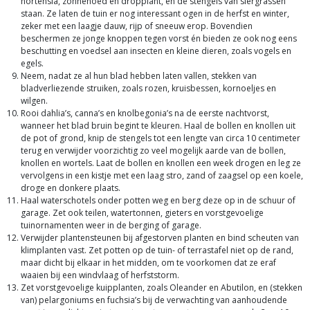
hortensia, zonnehoed en dropplant, en de stengels van siergrassen
staan. Ze laten de tuin er nog interessant ogen in de herfst en winter,
zeker met een laagje dauw, rijp of sneeuw erop. Bovendien
beschermen ze jonge knoppen tegen vorst én bieden ze ook nog eens
beschutting en voedsel aan insecten en kleine dieren, zoals vogels en
egels.
Neem, nadat ze al hun blad hebben laten vallen, stekken van
bladverliezende struiken, zoals rozen, kruisbessen, kornoeljes en
wilgen.
Rooi dahlia’s, canna’s en knolbegonia’s na de eerste nachtvorst,
wanneer het blad bruin begint te kleuren. Haal de bollen en knollen uit
de pot of grond, knip de stengels tot een lengte van circa 10 centimeter
terug en verwijder voorzichtig zo veel mogelijk aarde van de bollen,
knollen en wortels. Laat de bollen en knollen een week drogen en leg ze
vervolgens in een kistje met een laag stro, zand of zaagsel op een koele,
droge en donkere plaats.
Haal waterschotels onder potten weg en berg deze op in de schuur of
garage. Zet ook teilen, watertonnen, gieters en vorstgevoelige
tuinornamenten weer in de berging of garage.
Verwijder plantensteunen bij afgestorven planten en bind scheuten van
klimplanten vast. Zet potten op de tuin- of terrastafel niet op de rand,
maar dicht bij elkaar in het midden, om te voorkomen dat ze eraf
waaien bij een windvlaag of herfststorm.
Zet vorstgevoelige kuipplanten, zoals Oleander en Abutilon, en (stekken
van) pelargoniums en fuchsia’s bij de verwachting van aanhoudende