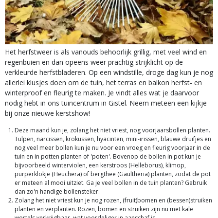
Het herfstweer is als vanouds behoorlijk grillig, met veel wind en
regenbuien en dan opeens weer prachtig strijklicht op de
verkleurde herfstbladeren. Op een windstille, droge dag kun je nog
allerlei klusjes doen om de tuin, het terras en balkon herfst- en
winterproof en fleurig te maken. Je vindt alles wat je daarvoor
nodig hebt in ons tuincentrum in Gistel. Neem meteen een kijkje
bij onze nieuwe kerstshow!
Deze maand kun je, zolang het niet vriest, nog voorjaarsbollen planten.
Tulpen, narcissen, krokussen, hyacinten, mini-irissen, blauwe druifjes en
nog veel meer bollen kun je nu voor een vroeg en fleurig voorjaar in de
tuin en in potten planten of 'poten'. Bovenop de bollen in pot kun je
bijvoorbeeld winterviolen, een kerstroos (Helleborus), klimop,
purperklokje (Heuchera) of bergthee (Gaultheria) planten, zodat de pot
er meteen al mooi uitziet. Ga je veel bollen in de tuin planten? Gebruik
dan zo'n handige bollensteker.
Zolang het niet vriest kun je nog rozen, (fruit)bomen en (bessen)struiken
planten en verplanten. Rozen, bomen en struiken zijn nu met kale
wortels verkrijgbaar, wat voordeliger in aanschaf is.