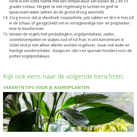
vorst in een lichte ruimte met een temperatuur van tussen de 2 en 10
graden Celsius. Vergeet ze niet regelmatig te luchten en geef ze
spaarzaam water (alleen als de grond droog aanvoelt).
Zorg ervoor dat je vliesdoek, noppenfolie, jute zakken en stro in huis (of
in de schuur of garage) hebt om er vorstgevoelige tuin- en potplanten
mee te beschermen.
Verwen de vogels met pindaslingers, vogelpindakaas, zaden,
zonnebloempitten en stukjes oud of rot fruit. In ons tuincentrum in
Gistel vind je niet alleen allerlei soorten vogelvoer, maar ook leuke en
handige voederschalen, -huisjes en -silo's en speciale houders voor de
potten vogelpindakaas.
Kijk ook eens naar de volgende berichten:
VAKANTIETIPS VOOR JE KAMERPLANTEN