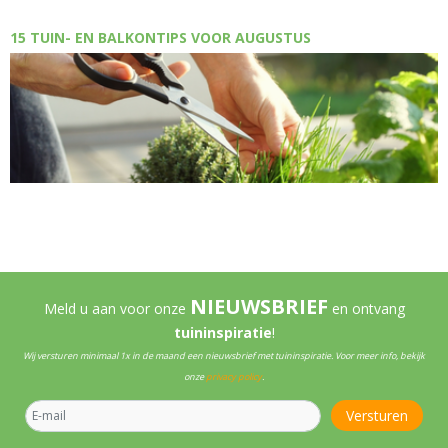
15 TUIN- EN BALKONTIPS VOOR AUGUSTUS
NIEUWSBRIEF
Meld u aan voor onze
en ontvang
tuininspiratie
!
Wij versturen minimaal 1x in de maand een nieuwsbrief met tuininspiratie. Voor meer info, bekijk
onze
privacy policy
.