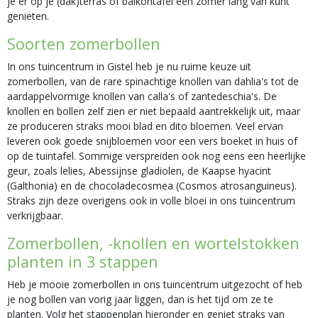
je er op je (dak)terras of balkontafel een zomer lang van kunt
genieten.
Soorten zomerbollen
In ons tuincentrum in Gistel heb je nu ruime keuze uit
zomerbollen, van de rare spinachtige knollen van dahlia's tot de
aardappelvormige knollen van calla's of zantedeschia's. De
knollen en bollen zelf zien er niet bepaald aantrekkelijk uit, maar
ze produceren straks mooi blad en dito bloemen. Veel ervan
leveren ook goede snijbloemen voor een vers boeket in huis of
op de tuintafel. Sommige verspreiden ook nog eens een heerlijke
geur, zoals lelies, Abessijnse gladiolen, de Kaapse hyacint
(Galthonia) en de chocoladecosmea (Cosmos atrosanguineus).
Straks zijn deze overigens ook in volle bloei in ons tuincentrum
verkrijgbaar.
Zomerbollen, -knollen en wortelstokken
planten in 3 stappen
Heb je mooie zomerbollen in ons tuincentrum uitgezocht of heb
je nog bollen van vorig jaar liggen, dan is het tijd om ze te
planten. Volg het stappenplan hieronder en geniet straks van