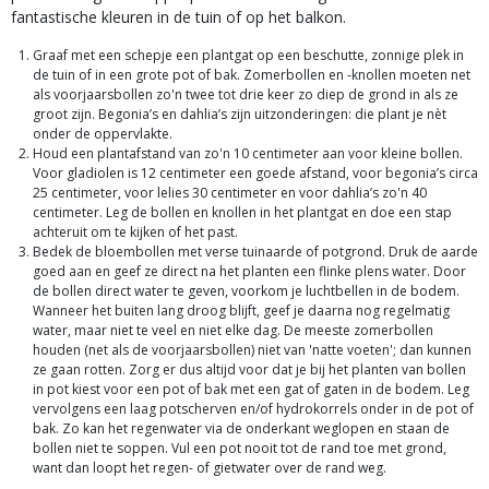
fantastische kleuren in de tuin of op het balkon.
Graaf met een schepje een plantgat op een beschutte, zonnige plek in
de tuin of in een grote pot of bak. Zomerbollen en -knollen moeten net
als voorjaarsbollen zo'n twee tot drie keer zo diep de grond in als ze
groot zijn. Begonia’s en dahlia’s zijn uitzonderingen: die plant je nèt
onder de oppervlakte.
Houd een plantafstand van zo'n 10 centimeter aan voor kleine bollen.
Voor gladiolen is 12 centimeter een goede afstand, voor begonia’s circa
25 centimeter, voor lelies 30 centimeter en voor dahlia’s zo'n 40
centimeter. Leg de bollen en knollen in het plantgat en doe een stap
achteruit om te kijken of het past.
Bedek de bloembollen met verse tuinaarde of potgrond. Druk de aarde
goed aan en geef ze direct na het planten een flinke plens water. Door
de bollen direct water te geven, voorkom je luchtbellen in de bodem.
Wanneer het buiten lang droog blijft, geef je daarna nog regelmatig
water, maar niet te veel en niet elke dag. De meeste zomerbollen
houden (net als de voorjaarsbollen) niet van 'natte voeten'; dan kunnen
ze gaan rotten. Zorg er dus altijd voor dat je bij het planten van bollen
in pot kiest voor een pot of bak met een gat of gaten in de bodem. Leg
vervolgens een laag potscherven en/of hydrokorrels onder in de pot of
bak. Zo kan het regenwater via de onderkant weglopen en staan de
bollen niet te soppen. Vul een pot nooit tot de rand toe met grond,
want dan loopt het regen- of gietwater over de rand weg.