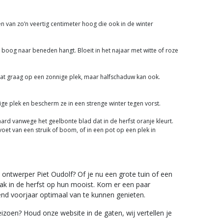
en van zo’n veertig centimeter hoog die ook in de winter
 boog naar beneden hangt. Bloeit in het najaar met witte of roze
staat graag op een zonnige plek, maar halfschaduw kan ook.
nige plek en bescherm ze in een strenge winter tegen vorst.
aard vanwege het geelbonte blad dat in de herfst oranje kleurt.
 voet van een struik of boom, of in een pot op een plek in
e ontwerper Piet Oudolf? Of je nu een grote tuin of een
 vaak in de herfst op hun mooist. Kom er een paar
gend voorjaar optimaal van te kunnen genieten.
zoen? Houd onze website in de gaten, wij vertellen je