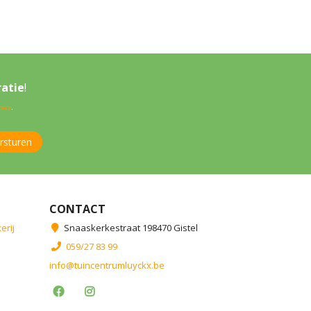
ratie
!
licy
.
CONTACT
erij
Snaaskerkestraat 198470 Gistel
059/27 83 99
info@tuincentrumluyckx.be