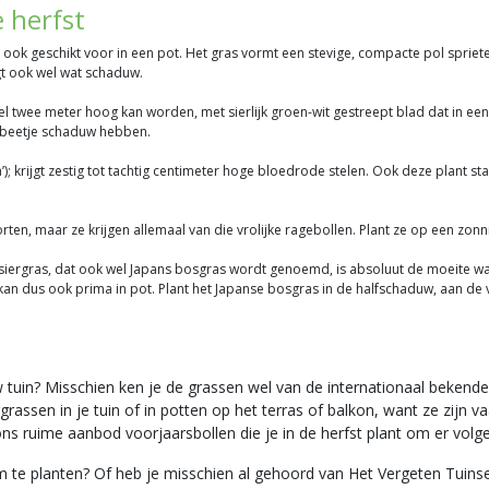
e herfst
us ook geschikt voor in een pot. Het gras vormt een stevige, compacte pol spriet
gt ook wel wat schaduw.
el twee meter hoog kan worden, met sierlijk groen-wit gestreept blad dat in een
n beetje schaduw hebben.
a’); krijgt zestig tot tachtig centimeter hoge bloedrode stelen. Ook deze plant 
orten, maar ze krijgen allemaal van die vrolijke ragebollen. Plant ze op een zon
it siergras, dat ook wel Japans bosgras wordt genoemd, is absoluut de moeite w
 en kan dus ook prima in pot. Plant het Japanse bosgras in de halfschaduw, aan de
ouw tuin? Misschien ken je de grassen wel van de internationaal bekend
rgrassen in je tuin of in potten op het terras of balkon, want ze zijn
j ons ruime aanbod voorjaarsbollen die je in de herfst plant om er vol
 te planten? Of heb je misschien al gehoord van Het Vergeten Tuinsei