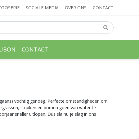
OTOSERIE
SOCIALE MEDIA
OVER ONS
CONTACT
AUBON
CONTACT
doorgaans) vochtig genoeg. Perfecte omstandigheden om
siergrassen, struiken en bomen goed van water te
jaar sneller uitlopen. Dus sla nu je slag in ons