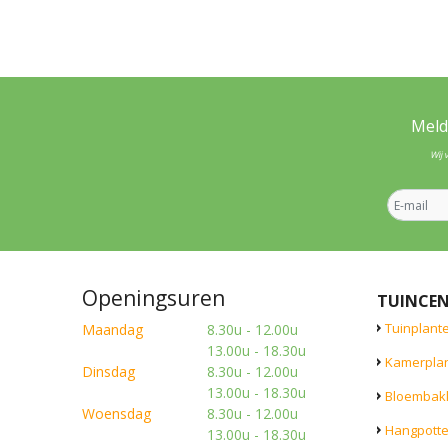
Meld
Wij 
Openingsuren
TUINCE
Tuinplant
Maandag
8.30u - 12.00u
13.00u - 18.30u
Kamerpla
Dinsdag
8.30u - 12.00u
13.00u - 18.30u
Bloembak
Woensdag
8.30u - 12.00u
Hangpott
13.00u - 18.30u