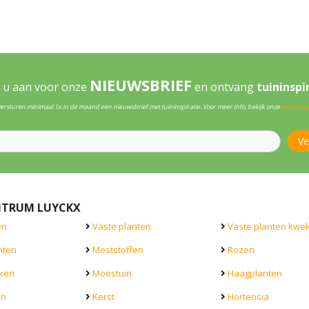
NIEUWSBRIEF
 u aan voor onze
en ontvang
tuininspi
versturen minimaal 1x in de maand een nieuwsbrief met tuininspiratie. Voor meer info, bekijk onze
privacy po
NTRUM LUYCKX
en
Vaste planten
Vaste planten kwek
nten
Meststoffen
Rozen
ken
Moestuin
Haagplanten
en
Kerst
Hortensia