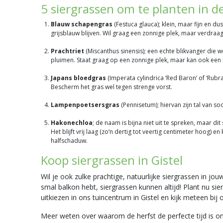
5 siergrassen om te planten in d
Blauw schapengras
(Festuca glauca); klein, maar fijn en d
grijsblauw blijven. Wil graag een zonnige plek, maar verdraa
Prachtriet
(Miscanthus sinensis); een echte blikvanger die w
pluimen. Staat graag op een zonnige plek, maar kan ook ee
Japans bloedgras
(Imperata cylindrica ‘Red Baron’ of ‘Rubr
Bescherm het gras wel tegen strenge vorst.
Lampenpoetsersgras
(Pennisetum); hiervan zijn tal van so
Hakonechloa
; de naam is bijna niet uit te spreken, maar d
Het blijft vrij laag (zo’n dertig tot veertig centimeter hoog)
halfschaduw.
Koop siergrassen in Gistel
Wil je ook zulke prachtige, natuurlijke siergrassen in j
smal balkon hebt, siergrassen kunnen altijd! Plant nu sie
uitkiezen in ons tuincentrum in Gistel en kijk meteen bi
Meer weten over waarom de herfst de perfecte tijd is om