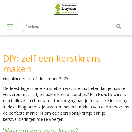
G
a
n
a
a
r
c
o
n
t
DIY: zelf een kerstkrans
e
n
maken
t
Gepubliceerd op
4 december 2025
De feestdagen naderen snel, en wat is er nu beter dan je huis te
versieren met zelfgemaakte kerstdecoraties? Een
kerstkrans
is
een tijdloze en charmante toevoeging aan je feestelijke inrichting.
In deze blog ontdek je waarom het zelf maken van een kerstkrans
de perfecte manier is om een persoonlijk tintje aan je
kerstversieringen toe te voegen.
Waarom een kerstkrans?