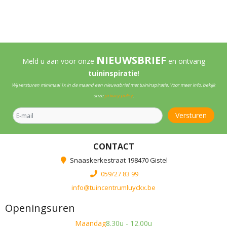
NIEUWSBRIEF
Meld u aan voor onze
en ontvang
tuininspiratie
!
Wij versturen minimaal 1x in de maand een nieuwsbrief met tuininspiratie. Voor meer info, bekijk
onze
privacy policy
.
CONTACT
Snaaskerkestraat 198470 Gistel
059/27 83 99
info@tuincentrumluyckx.be
Openingsuren
Maandag
8.30u - 12.00u