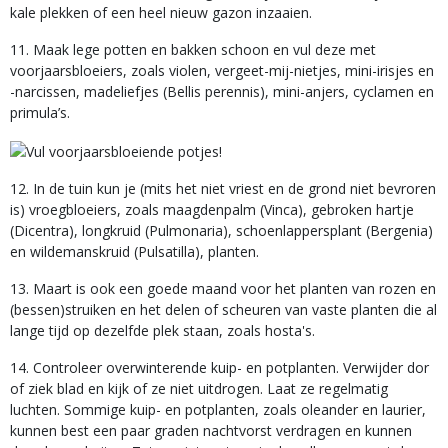
kale plekken of een heel nieuw gazon inzaaien.
11. Maak lege potten en bakken schoon en vul deze met
voorjaarsbloeiers, zoals violen, vergeet-mij-nietjes, mini-irisjes en
-narcissen, madeliefjes (Bellis perennis), mini-anjers, cyclamen en
primula’s.
12. In de tuin kun je (mits het niet vriest en de grond niet bevroren
is) vroegbloeiers, zoals maagdenpalm (Vinca), gebroken hartje
(Dicentra), longkruid (Pulmonaria), schoenlappersplant (Bergenia)
en wildemanskruid (Pulsatilla), planten.
13. Maart is ook een goede maand voor het planten van rozen en
(bessen)struiken en het delen of scheuren van vaste planten die al
lange tijd op dezelfde plek staan, zoals hosta's.
14. Controleer overwinterende kuip- en potplanten. Verwijder dor
of ziek blad en kijk of ze niet uitdrogen. Laat ze regelmatig
luchten. Sommige kuip- en potplanten, zoals oleander en laurier,
kunnen best een paar graden nachtvorst verdragen en kunnen