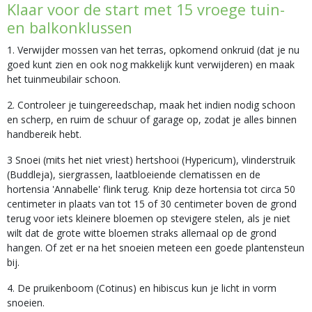
Klaar voor de start met 15 vroege tuin-
en balkonklussen
1. Verwijder mossen van het terras, opkomend onkruid (dat je nu
goed kunt zien en ook nog makkelijk kunt verwijderen) en maak
het tuinmeubilair schoon.
2. Controleer je tuingereedschap, maak het indien nodig schoon
en scherp, en ruim de schuur of garage op, zodat je alles binnen
handbereik hebt.
3 Snoei (mits het niet vriest) hertshooi (Hypericum), vlinderstruik
(Buddleja), siergrassen, laatbloeiende clematissen en de
hortensia 'Annabelle' flink terug. Knip deze hortensia tot circa 50
centimeter in plaats van tot 15 of 30 centimeter boven de grond
terug voor iets kleinere bloemen op stevigere stelen, als je niet
wilt dat de grote witte bloemen straks allemaal op de grond
hangen. Of zet er na het snoeien meteen een goede plantensteun
bij.
4. De pruikenboom (Cotinus) en hibiscus kun je licht in vorm
snoeien.