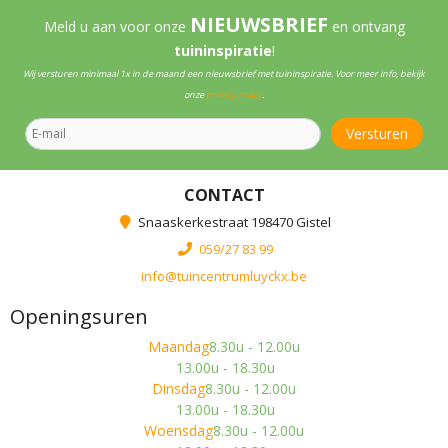
NIEUWSBRIEF
Meld u aan voor onze
en ontvang
tuininspiratie
!
Wij versturen minimaal 1x in de maand een nieuwsbrief met tuininspiratie. Voor meer info, bekijk
onze
privacy policy
.
CONTACT
Snaaskerkestraat 198470 Gistel
059/27 83 99
info@tuincentrumluyckx.be
Openingsuren
Maandag
8.30u - 12.00u
13.00u - 18.30u
Dinsdag
8.30u - 12.00u
13.00u - 18.30u
Woensdag
8.30u - 12.00u