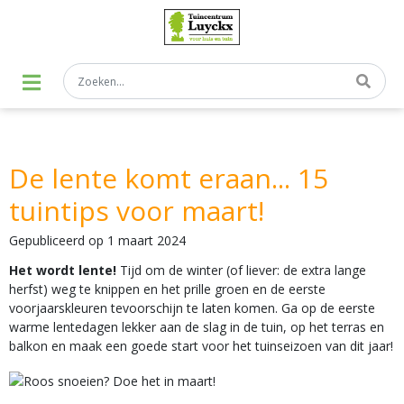
G
a
n
a
a
r
c
o
n
t
De lente komt eraan... 15
e
n
tuintips voor maart!
t
Gepubliceerd op
1 maart 2024
Het wordt lente!
Tijd om de winter (of liever: de extra lange
herfst) weg te knippen en het prille groen en de eerste
voorjaarskleuren tevoorschijn te laten komen. Ga op de eerste
warme lentedagen lekker aan de slag in de tuin, op het terras en
balkon en maak een goede start voor het tuinseizoen van dit jaar!