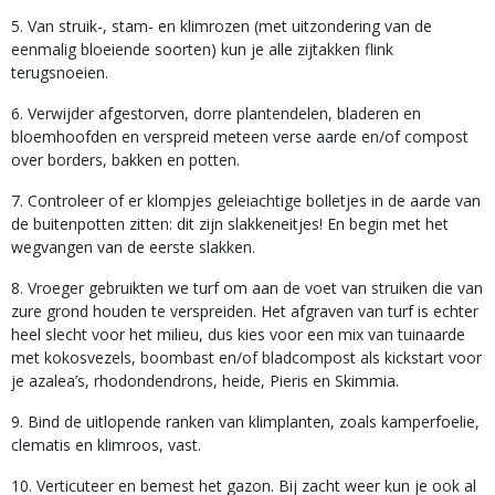
5. Van struik-, stam- en klimrozen (met uitzondering van de
eenmalig bloeiende soorten) kun je alle zijtakken flink
terugsnoeien.
6. Verwijder afgestorven, dorre plantendelen, bladeren en
bloemhoofden en verspreid meteen verse aarde en/of compost
over borders, bakken en potten.
7. Controleer of er klompjes geleiachtige bolletjes in de aarde van
de buitenpotten zitten: dit zijn slakkeneitjes! En begin met het
wegvangen van de eerste slakken.
8. Vroeger gebruikten we turf om aan de voet van struiken die van
zure grond houden te verspreiden. Het afgraven van turf is echter
heel slecht voor het milieu, dus kies voor een mix van tuinaarde
met kokosvezels, boombast en/of bladcompost als kickstart voor
je azalea’s, rhodondendrons, heide, Pieris en Skimmia.
9. Bind de uitlopende ranken van klimplanten, zoals kamperfoelie,
clematis en klimroos, vast.
10. Verticuteer en bemest het gazon. Bij zacht weer kun je ook al