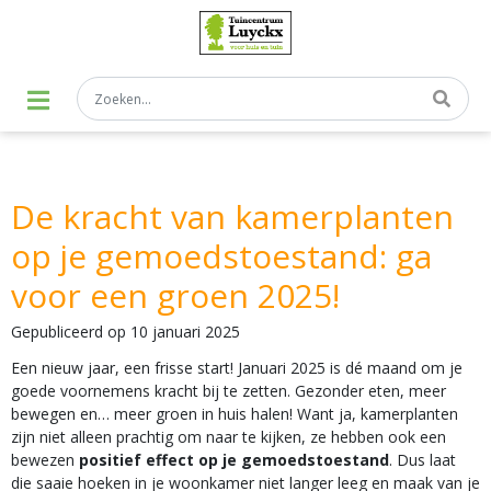
G
a
n
a
a
r
c
o
n
t
De kracht van kamerplanten
e
n
op je gemoedstoestand: ga
t
voor een groen 2025!
Gepubliceerd op
10 januari 2025
Een nieuw jaar, een frisse start! Januari 2025 is dé maand om je
goede voornemens kracht bij te zetten. Gezonder eten, meer
bewegen en… meer groen in huis halen! Want ja, kamerplanten
zijn niet alleen prachtig om naar te kijken, ze hebben ook een
bewezen
positief effect op je gemoedstoestand
. Dus laat
die saaie hoeken in je woonkamer niet langer leeg en maak van je