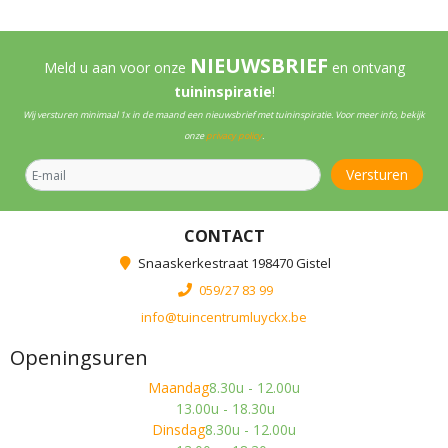
NIEUWSBRIEF
Meld u aan voor onze
en ontvang
tuininspiratie
!
Wij versturen minimaal 1x in de maand een nieuwsbrief met tuininspiratie. Voor meer info, bekijk
onze
privacy policy
.
CONTACT
Snaaskerkestraat 198470 Gistel
059/27 83 99
info@tuincentrumluyckx.be
Openingsuren
Maandag
8.30u - 12.00u
13.00u - 18.30u
Dinsdag
8.30u - 12.00u