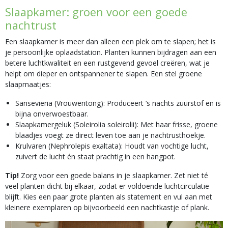
Slaapkamer: groen voor een goede
nachtrust
Een slaapkamer is meer dan alleen een plek om te slapen; het is
je persoonlijke oplaadstation. Planten kunnen bijdragen aan een
betere luchtkwaliteit en een rustgevend gevoel creëren, wat je
helpt om dieper en ontspannener te slapen. Een stel groene
slaapmaatjes:
Sansevieria (Vrouwentong): Produceert ‘s nachts zuurstof en is
bijna onverwoestbaar.
Slaapkamergeluk (Soleirolia soleirolii): Met haar frisse, groene
blaadjes voegt ze direct leven toe aan je nachtrusthoekje.
Krulvaren (Nephrolepis exaltata): Houdt van vochtige lucht,
zuivert de lucht én staat prachtig in een hangpot.
Tip!
Zorg voor een goede balans in je slaapkamer. Zet niet té
veel planten dicht bij elkaar, zodat er voldoende luchtcirculatie
blijft. Kies een paar grote planten als statement en vul aan met
kleinere exemplaren op bijvoorbeeld een nachtkastje of plank.