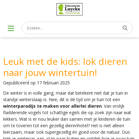
G
a
n
a
a
r
c
o
n
t
Leuk met de kids: lok dieren
e
n
naar jouw wintertuin!
t
Gepubliceerd op
17 februari 2025
De winter is in volle gang, maar dat betekent niet dat je tuin in
standje winterslaap is. Nee, dit is dé tijd om je tuin tot een
winterparadijs te maken voor allerlei dieren
. Van vrolijk
fladderende vogels tot schattige egels die op zoek zijn naar wat
lekkers. Wat is er nou leuker dan samen met je kinderen de tuin
om te toveren tot een gezellig dierenhotel? Het is niet alleen
leerzaam, maar ook supergezellig én goed voor de natuur. Dus
trek je winterjas aan, stap naar buiten en ontdek hoe je jouw tuin