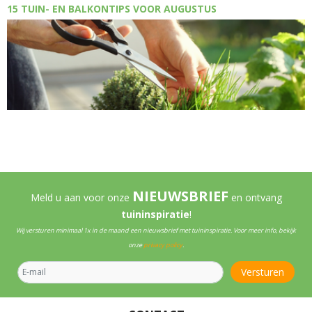
15 TUIN- EN BALKONTIPS VOOR AUGUSTUS
NIEUWSBRIEF
Meld u aan voor onze
en ontvang
tuininspiratie
!
Wij versturen minimaal 1x in de maand een nieuwsbrief met tuininspiratie. Voor meer info, bekijk
onze
privacy policy
.