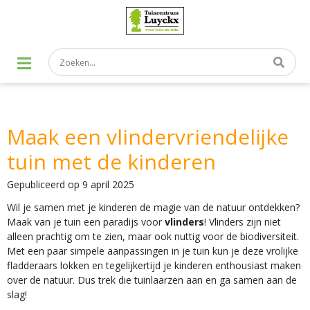
G
a
n
a
a
r
c
o
n
t
Maak een vlindervriendelijke
e
n
tuin met de kinderen
t
Gepubliceerd op
9 april 2025
Wil je samen met je kinderen de magie van de natuur ontdekken?
Maak van je tuin een paradijs voor
vlinders
! Vlinders zijn niet
alleen prachtig om te zien, maar ook nuttig voor de biodiversiteit.
Met een paar simpele aanpassingen in je tuin kun je deze vrolijke
fladderaars lokken en tegelijkertijd je kinderen enthousiast maken
over de natuur. Dus trek die tuinlaarzen aan en ga samen aan de
slag!