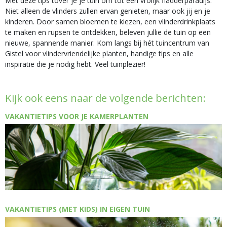
Met deze tips tover je je tuin om tot een vrolijk fladderparadijs.
Niet alleen de vlinders zullen ervan genieten, maar ook jij en je
kinderen. Door samen bloemen te kiezen, een vlinderdrinkplaats
te maken en rupsen te ontdekken, beleven jullie de tuin op een
nieuwe, spannende manier. Kom langs bij hét tuincentrum van
Gistel voor vlindervriendelijke planten, handige tips en alle
inspiratie die je nodig hebt. Veel tuinplezier!
Kijk ook eens naar de volgende berichten:
VAKANTIETIPS VOOR JE KAMERPLANTEN
VAKANTIETIPS (MET KIDS) IN EIGEN TUIN