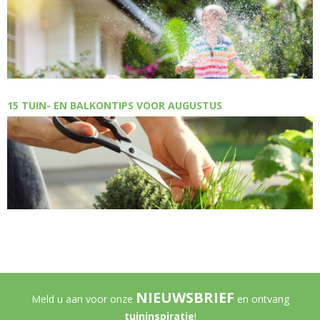
15 TUIN- EN BALKONTIPS VOOR AUGUSTUS
NIEUWSBRIEF
Meld u aan voor onze
en ontvang
tuininspiratie
!