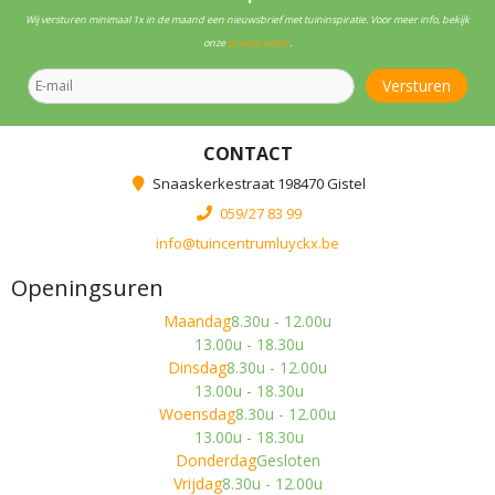
Wij versturen minimaal 1x in de maand een nieuwsbrief met tuininspiratie. Voor meer info, bekijk
onze
privacy policy
.
CONTACT
Snaaskerkestraat 198470 Gistel
059/27 83 99
info@tuincentrumluyckx.be
Openingsuren
Maandag
8.30u - 12.00u
13.00u - 18.30u
Dinsdag
8.30u - 12.00u
13.00u - 18.30u
Woensdag
8.30u - 12.00u
13.00u - 18.30u
Donderdag
Gesloten
Vrijdag
8.30u - 12.00u