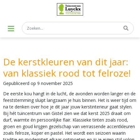
G
a
n
a
a
r
c
o
n
t
De kerstkleuren van dit jaar:
e
n
van klassiek rood tot felroze!
t
Gepubliceerd op
9 november 2025
De eerste kou hangt in de lucht, de avonden worden langer en de
feeststemming sluipt langzaam je huis binnen. Het is weer tijd om
na te denken over hoe je dit jaar jouw kerstinterieur gaat stylen.
Bij hét tuincentrum van Gistel zien we dat kerst 2025 draait om
durf, warmte én persoonlijke flair. Klassieke tinten zoals rood,
groen en goud krijgen gezelschap van verrassende accentkleuren
zoals felroze, koper en pastel. Het wordt een seizoen waarin
traditie en moderniteit elkaar ontmoeten en jij je eigen stijl volop