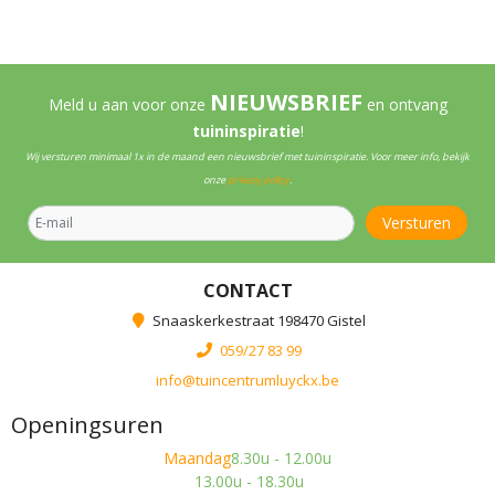
NIEUWSBRIEF
Meld u aan voor onze
en ontvang
tuininspiratie
!
Wij versturen minimaal 1x in de maand een nieuwsbrief met tuininspiratie. Voor meer info, bekijk
onze
privacy policy
.
CONTACT
Snaaskerkestraat 198470 Gistel
059/27 83 99
info@tuincentrumluyckx.be
Openingsuren
Maandag
8.30u - 12.00u
13.00u - 18.30u