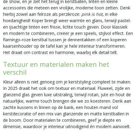
de show, en je ziet het terug in kerstballen, linten en kleine
accessoires die meteen een vrolijke, moderne toon zetten. Denk
hierbij zowel aan felroze als perzikroze:
pink is hot
, in elke
hoedanigheid! Koper brengt weer warmte en glans, terwijl pastel-
en ijsachtige tinten een frisse, lichte touch geven. Door klassiek
en modern te combineren, creëer je een speels, stijlvol effect. Een
flamingo-roze kerstbal tussen je dennentakken of een koperen
kaarsenhouder op de tafel kan je hele interieur transformeren.
Het draait om contrast en harmonie, waarbij elk detail telt.
Textuur en materialen maken het
verschil
Kleur alleen is niet genoeg om je kerststyling compleet te maken.
In 2025 draait het ook om textuur en materiaal. Fluweel, zijde en
glanzend glas geven luxe uitstraling, terwijl rotan, jute en hout de
natuurlijke, warme touch brengen die we zo koesteren. Denk aan
zachte kussens in linnen op de bank, een houten mand vol
kerstdecoratie of een mix van glanzende en matte kerstballen in
de boom. Door materialen te combineren, geef je diepte en
dimensie, waardoor je interieur uitnodigend én modern aanvoelt.