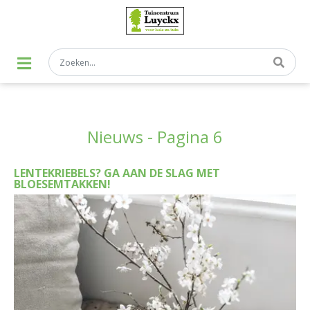
G
a
n
a
a
r
c
o
n
t
e
Nieuws - Pagina 6
n
t
LENTEKRIEBELS? GA AAN DE SLAG MET
BLOESEMTAKKEN!