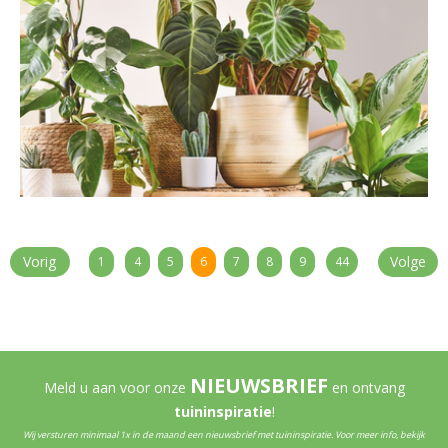
Vorig
Volge
1
4
5
6
7
8
9
44
e
nde
NIEUWSBRIEF
Meld u aan voor onze
en ontvang
tuininspiratie
!
Wij versturen minimaal 1x in de maand een nieuwsbrief met tuininspiratie. Voor meer info, bekijk