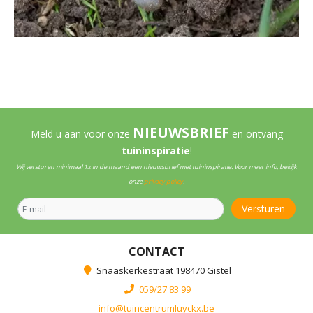
NIEUWSBRIEF
Meld u aan voor onze
en ontvang
tuininspiratie
!
Wij versturen minimaal 1x in de maand een nieuwsbrief met tuininspiratie. Voor meer info, bekijk
onze
privacy policy
.
CONTACT
Snaaskerkestraat 198470 Gistel
059/27 83 99
info@tuincentrumluyckx.be