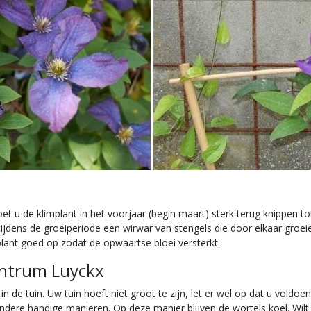
oet u de klimplant in het voorjaar (begin maart) sterk terug knippen
tijdens de groeiperiode een wirwar van stengels die door elkaar groei
plant goed op zodat de opwaartse bloei versterkt.
centrum Luyckx
 in de tuin. Uw tuin hoeft niet groot te zijn, let er wel op dat u vold
e handige manieren. Op deze manier blijven de wortels koel. Wilt u 