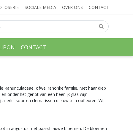
OTOSERIE
SOCIALE MEDIA
OVER ONS
CONTACT
AUBON
CONTACT
de Ranunculaceae, ofwel ranonkelfamilie. Met haar diep
t en onder het genot van een heerlijk glas wijn
allerlei soorten clematissen die uw tuin opfleuren. Wij
ni tot in augustus met paarsblauwe bloemen. De bloemen