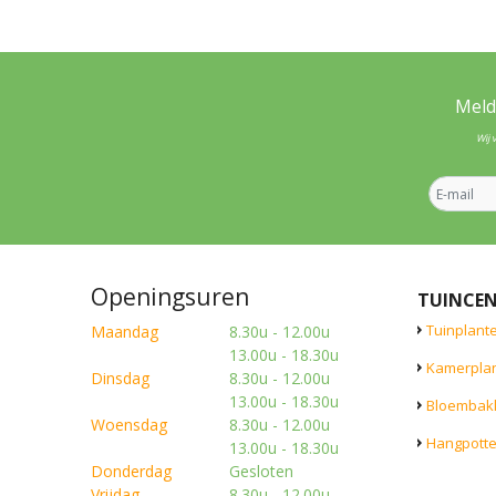
Meld
Wij 
Openingsuren
TUINCE
Tuinplant
Maandag
8.30u - 12.00u
13.00u - 18.30u
Kamerpla
Dinsdag
8.30u - 12.00u
13.00u - 18.30u
Bloembak
Woensdag
8.30u - 12.00u
Hangpott
13.00u - 18.30u
Donderdag
Gesloten
Vrijdag
8.30u - 12.00u