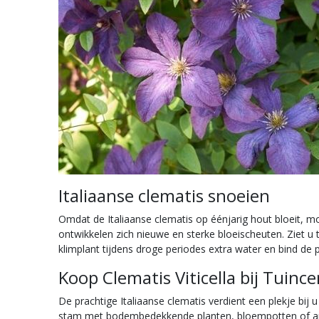
Italiaanse clematis snoeien
Omdat de Italiaanse clematis op éénjarig hout bloeit, m
ontwikkelen zich nieuwe en sterke bloeischeuten. Ziet u 
klimplant tijdens droge periodes extra water en bind de 
Koop Clematis Viticella bij Tuin
De prachtige Italiaanse clematis verdient een plekje bij u
stam met bodembedekkende planten, bloempotten of ander