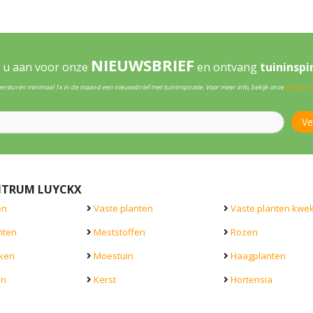
NIEUWSBRIEF
 u aan voor onze
en ontvang
tuininspi
versturen minimaal 1x in de maand een nieuwsbrief met tuininspiratie. Voor meer info, bekijk onze
privacy po
NTRUM LUYCKX
en
Vaste planten
Vaste planten kwek
nten
Meststoffen
Rozen
ken
Moestuin
Haagplanten
en
Kerst
Hortensia