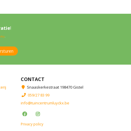
ratie
!
licy
.
CONTACT
erij
Snaaskerkestraat 198470 Gistel
059/27 83 99
info@tuincentrumluyckx.be
Privacy policy