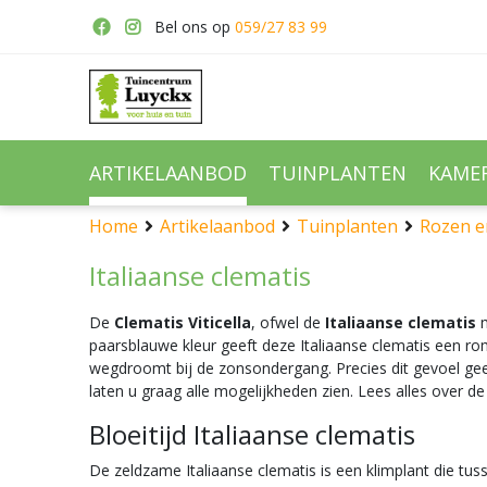
Ga
Bel ons op
059/27 83 99
naar
content
ARTIKELAANBOD
TUINPLANTEN
KAME
Home
Artikelaanbod
Tuinplanten
Rozen e
Italiaanse clematis
De
Clematis Viticella
, ofwel de
Italiaanse clematis
m
paarsblauwe kleur geeft deze Italiaanse clematis een roma
wegdroomt bij de zonsondergang. Precies dit gevoel geeft 
laten u graag alle mogelijkheden zien. Lees alles over de 
Bloeitijd Italiaanse clematis
De zeldzame Italiaanse clematis is een klimplant die t