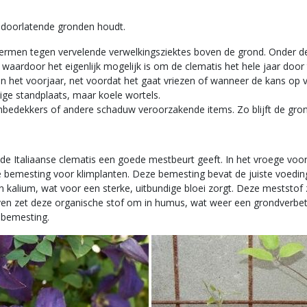
d doorlatende gronden houdt.
men tegen vervelende verwelkingsziektes boven de grond. Onder de gr
waardoor het eigenlijk mogelijk is om de clematis het hele jaar door 
of in het voorjaar, net voordat het gaat vriezen of wanneer de kans op 
ige standplaats, maar koele wortels.
bedekkers of andere schaduw veroorzakende items. Zo blijft de gro
de Italiaanse clematis een goede mestbeurt geeft. In het vroege voor
 bemesting voor klimplanten. Deze bemesting bevat de juiste voeding
 kalium, wat voor een sterke, uitbundige bloei zorgt. Deze meststof
n zet deze organische stof om in humus, wat weer een grondverbetera
e bemesting.