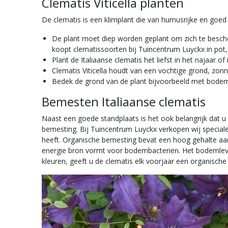
Clematis Viticella planten
De clematis is een klimplant die van humusrijke en goe
De plant moet diep worden geplant om zich te bescher
koopt clematissoorten bij Tuincentrum Luyckx in pot, 
Plant de Italiaanse clematis het liefst in het najaar 
Clematis Viticella houdt van een vochtige grond, zonn
Bedek de grond van de plant bijvoorbeeld met bodem
Bemesten Italiaanse clematis
Naast een goede standplaats is het ook belangrijk dat u 
bemesting. Bij Tuincentrum Luyckx verkopen wij speciale
heeft. Organische bemesting bevat een hoog gehalte aan
energie bron vormt voor bodembacteriën. Het bodemleve
kleuren, geeft u de clematis elk voorjaar een organisch