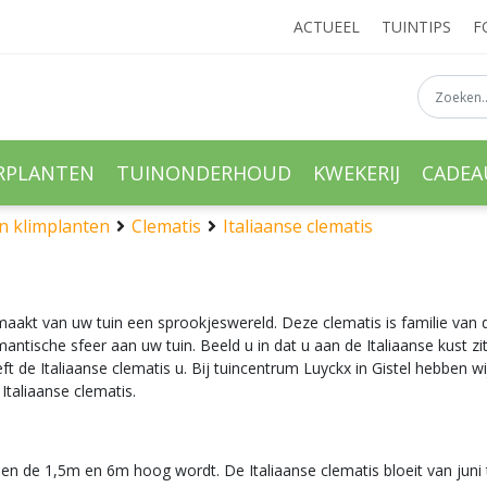
ACTUEEL
TUINTIPS
F
RPLANTEN
TUINONDERHOUD
KWEKERIJ
CADE
n klimplanten
Clematis
Italiaanse clematis
aakt van uw tuin een sprookjeswereld. Deze clematis is familie van 
ntische sfeer aan uw tuin. Beeld u in dat u aan de Italiaanse kust zi
de Italiaanse clematis u. Bij tuincentrum Luyckx in Gistel hebben wij 
Italiaanse clematis.
ussen de 1,5m en 6m hoog wordt. De Italiaanse clematis bloeit van ju