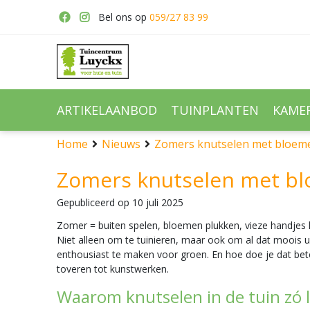
Ga
Bel ons op
059/27 83 99
naar
content
ARTIKELAANBOD
TUINPLANTEN
KAME
Home
Nieuws
Zomers knutselen met bloem
Zomers knutselen met bl
Gepubliceerd op
10 juli 2025
Zomer = buiten spelen, bloemen plukken, vieze handjes 
Niet alleen om te tuinieren, maar ook om al dat moois uit
enthousiast te maken voor groen. En hoe doe je dat be
toveren tot kunstwerken.
Waarom knutselen in de tuin zó l