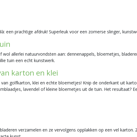
ilà: een prachtige afdruk! Superleuk voor een zomerse slinger, kunstw
tuin
ol allerlei natuurvondsten aan: dennenappels, bloemetjes, bladeren,
lie tuin een echt kunstwerk.
an karton en klei
 golfkarton, klei en echte bloemetjes! Knip de onderkant uit karton al
emblaadjes, lavendel of kleine bloemetjes uit de tuin. Het resultaat? 
lei bladeren verzamelen en ze vervolgens opplakken op een vel karton
acte kunst.