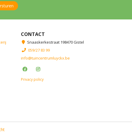
CONTACT
erij
Snaaskerkestraat 198470 Gistel
059/27 83 99
info@tuincentrumluyckx.be
Privacy policy
cht