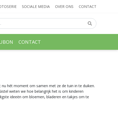
OTOSERIE
SOCIALE MEDIA
OVER ONS
CONTACT
AUBON
CONTACT
et nu hét moment om samen met ze de tuin in te duiken.
 Gistel weten we hoe belangrijk het is om kinderen
udigste ideeën om bloemen, bladeren en takjes om te