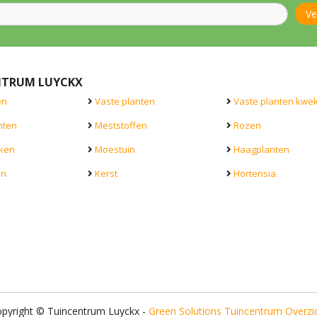
NTRUM LUYCKX
en
Vaste planten
Vaste planten kwek
nten
Meststoffen
Rozen
ken
Moestuin
Haagplanten
en
Kerst
Hortensia
pyright © Tuincentrum Luyckx -
Green Solutions
Tuincentrum Overzi