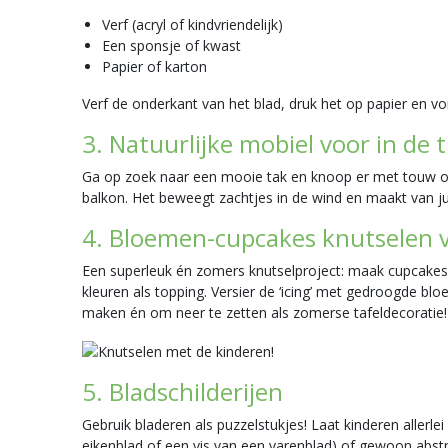
Verf (acryl of kindvriendelijk)
Een sponsje of kwast
Papier of karton
Verf de onderkant van het blad, druk het op papier en vo
3. Natuurlijke mobiel voor in de 
Ga op zoek naar een mooie tak en knoop er met touw of w
balkon. Het beweegt zachtjes in de wind en maakt van jul
4. Bloemen-cupcakes knutselen v
Een superleuk én zomers knutselproject: maak cupcakes van
kleuren als topping. Versier de ‘icing’ met gedroogde blo
maken én om neer te zetten als zomerse tafeldecoratie!
5. Bladschilderijen
Gebruik bladeren als puzzelstukjes! Laat kinderen aller
eikenblad of een vis van een varenblad) of gewoon abstr