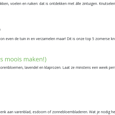
ukken, voelen en ruiken: dat is ontdekken met álle zintuigen. Knutsel
n
oon even de tuin in en verzamelen maar! Dit is onze top 5 zomerse k
ts moois maken!)
korenbloemen, lavendel en klaprozen. Laat ze minstens een week pe
Denk aan varenblad, esdoorn of zonnebloembladeren. Wat je nodig he