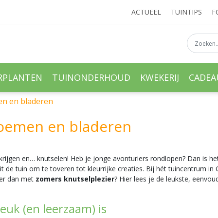
ACTUEEL
TUINTIPS
F
RPLANTEN
TUINONDERHOUD
KWEKERIJ
CADE
en en bladeren
oemen en bladeren
krijgen en… knutselen! Heb je jonge avonturiers rondlopen? Dan is h
 de tuin om te toveren tot kleurrijke creaties. Bij hét tuincentrum in
ter dan met
zomers knutselplezier
? Hier lees je de leukste, eenvo
euk (en leerzaam) is