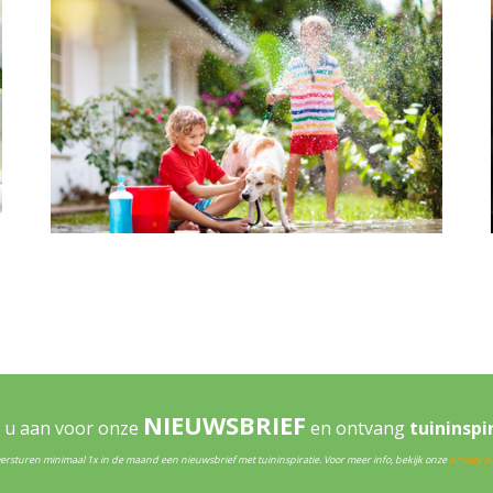
NIEUWSBRIEF
 u aan voor onze
en ontvang
tuininspi
versturen minimaal 1x in de maand een nieuwsbrief met tuininspiratie. Voor meer info, bekijk onze
privacy po