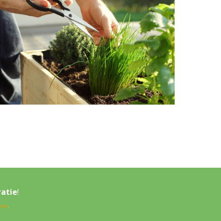
ratie
!
licy
.