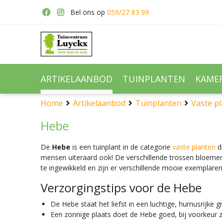
Ga
Bel ons op
059/27 83 99
naar
content
ARTIKELAANBOD
TUINPLANTEN
KAME
Home
Artikelaanbod
Tuinplanten
Vaste p
Hebe
De
Hebe
is een tuinplant in de categorie
vaste planten
d
mensen uiteraard ook! De verschillende trossen bloemen 
te ingewikkeld en zijn er verschillende mooie exemplaren
Verzorgingstips voor de Hebe
De Hebe staat het liefst in een luchtige, humusrijke 
Een zonnige plaats doet de Hebe goed, bij voorkeur z