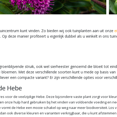
 tuincentrum kunt vinden. Zo bieden wij ook tuinplanten aan uit onze
e
. Op deze manier profiteert u eigenlijk dubbel als u winkelt in ons t
roenblijvende struik, ook wel sierheester genoemd die bloeit tot e
e bloemen. Met deze verschillende soorten kunt u mede op basis van
 liever een compacte variant? Er zijn verschillende opties voor verschi
 de Hebe
es voor de veelzijdige Hebe. Deze bijzondere vaste plant zorgt voor kleur e
nen onze hulp hard gebruiken bij het vinden van voldoende voeding en ne
vormt de Hebe een mooie schakel op weg naar meer biodiversiteit. Los van
n dan ook diverse kleuren en varianten verkrijgbaar, die u kunt afstemmen