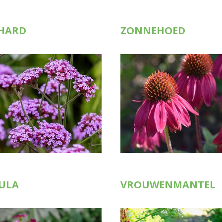
RHARD
ZONNEHOED
ULA
VROUWENMANTEL