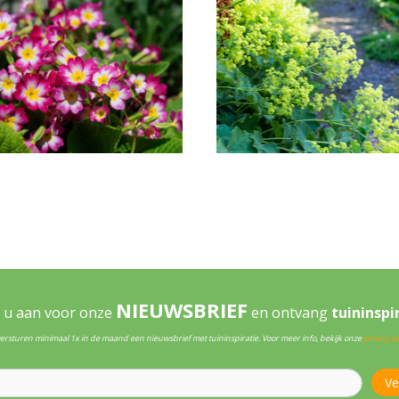
NIEUWSBRIEF
 u aan voor onze
en ontvang
tuininspi
versturen minimaal 1x in de maand een nieuwsbrief met tuininspiratie. Voor meer info, bekijk onze
privacy po