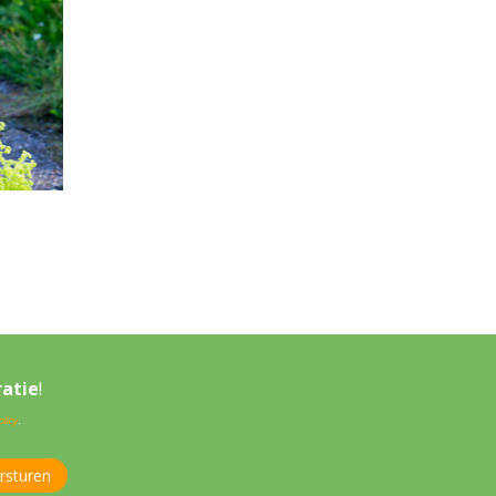
ratie
!
licy
.