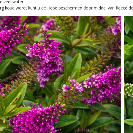
e veel water.
 erg koud wordt kunt u de Hebe beschermen door middel van fleece do