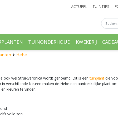
ACTUEEL
TUINTIPS
F
RPLANTEN
TUINONDERHOUD
KWEKERIJ
CADE
lanten
Hebe
ie ook wel Struikveronica wordt genoemd. Dit is een
tuinplant
die voor
in verschillende kleuren maken de Hebe een aantrekkelijke plant om in
 en kleuren te vinden.
grond.
elfs volle zon.